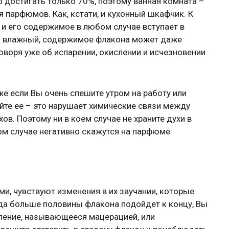
 достигать только 70%, поэтому ванная комната –
 парфюмов. Как, кстати, и кухонный шкафчик. К
 и его содержимое в любом случае вступает в
ень влажный, содержимое флакона может даже
говоря уже об испарении, окислении и исчезновении
е если Вы очень спешите утром на работу или
айте ее – это нарушает химические связи между
ов. Поэтому ни в коем случае не храните духи в
ом случае негативно скажутся на парфюме.
ми, чувствуют изменения в их звучании, которые
гда больше половины флакона подойдет к концу, Вы
вление, называющееся мацерацией, или