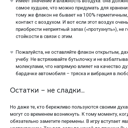
Имеет значение и влажность воздуха: она должно
самое худшее, что можно придумать для хранения
тому же флакон не бывает на 100% герметичным,
контакт с воздухом. И вот если этот воздух оч
приобрести неприятный запах («протухнуть»), не 
стойкости в связи с этим.
Пожалуйста, не оставляйте флакон открытым, даж
учебу. Не встряхивайте бутылочку и не взбалтыв
молекулами, что напрямую влияет на качество дух
бардачке автомобиля – тряска и вибрация в люб
Остатки – не сладки…
Но даже те, кто бережливо пользуются своими духа
могут со временем возникнуть. К тому моменту, ко
обязательно заметите перемены. В игру вступает я