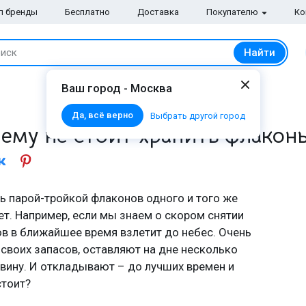
п бренды
Бесплатно
Доставка
Покупателю
Ко
Найти
иск
Ваш город - Москва
Да, всё верно
Выбрать другой город
чему не стоит хранить флакон
сь парой-тройкой флаконов одного и того же
ет. Например, если мы знаем о скором снятии
ов в ближайшее время взлетит до небес. Очень
своих запасов, оставляют на дне несколько
вину. И откладывают – до лучших времен и
стоит?