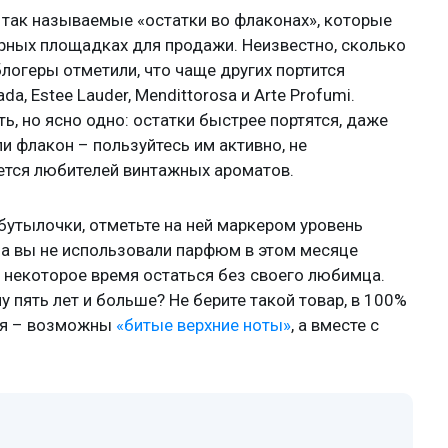
 так называемые «остатки во флаконах», которые
ярных площадках для продажи. Неизвестно, сколько
логеры отметили, что чаще других портится
a, Estee Lauder, Mendittorosa и Arte Profumi.
ь, но ясно одно: остатки быстрее портятся, даже
и флакон – пользуйтесь им активно, не
ается любителей винтажных ароматов.
 бутылочки, отметьте на ней маркером уровень
, а вы не использовали парфюм в этом месяце
з некоторое время остаться без своего любимца.
у пять лет и больше? Не берите такой товар, в 100%
ия – возможны
«битые верхние ноты»
, а вместе с