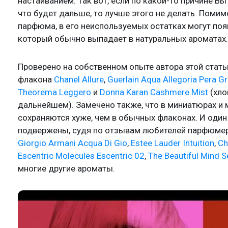
настаиванием. Так вот, если по какой-то причине В
что будет дальше, то лучше этого не делать. Поми
парфюма, в его неиспользуемых остатках могут поя
который обычно выпадает в натуральных ароматах.
Проверено на собственном опыте автора этой статьи
флакона
Chanel Allure
,
Guerlain Aqua Allegoria Pera Gr
Theorema Leggero
и
Donna Karan Cashmere Mist
(хло
дальнейшем). Замечено также, что в миниатюрах и
сохраняются хуже, чем в обычных флаконах. И один 
подвержены, судя по отзывам любителей парфюмери
Giorgio Armani Acqua Di Gio
,
Estee Lauder Intuition
,
Ch
Escentric Molecules Escentric 02
,
The Beautiful Mind S
многие другие ароматы.