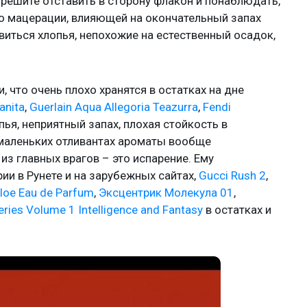
ы решите отставить в сторону флакон и понаблюдать,
мо мацерации, влияющей на окончательный запах
виться хлопья, непохожие на естественный осадок,
, что очень плохо хранятся в остатках на дне
anita
,
Guerlain Aqua Allegoria Teazurra
,
Fendi
пья, неприятный запах, плохая стойкость в
 маленьких отливантах ароматы вообще
из главных врагов – это испарение. Ему
и в Рунете и на зарубежных сайтах,
Gucci Rush 2
,
loe Eau de Parfum
,
Эксцентрик Молекула 01
,
eries Volume 1 Intelligence and Fantasy
в остатках и