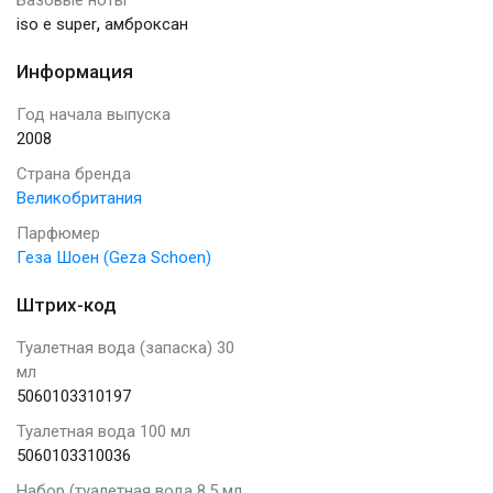
,
iso e super
амброксан
Информация
Год начала выпуска
2008
Страна бренда
Великобритания
Парфюмер
Геза Шоен (Geza Schoen)
Штрих-код
Туалетная вода (запаска) 30
мл
5060103310197
Туалетная вода 100 мл
5060103310036
Набор (туалетная вода 8.5 мл