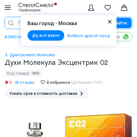
Найти
Поиск
Ваш город - Москва
Да, всё верно
Выбрать другой город
Написать в WhatsApp
8 (495) 668 06 02
Духи Escentric Molecules
Духи Молекула Эксцентрик 02
Код товара:
1805
5
43 отзыва
В избранное
(Добавили 1101)
Узнать срок и стоимость доставки