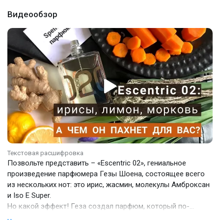
Видеообзор
Текстовая расшифровка
Позвольте представить – «Escentric 02», гениальное
произведение парфюмера Гезы Шоена, состоящее всего
из нескольких нот: это ирис, жасмин, молекулы Амброксан
и Iso E Super.
Но какой эффект! Геза создал парфюм, который по-
разному раскрывается на коже каждого человека, в