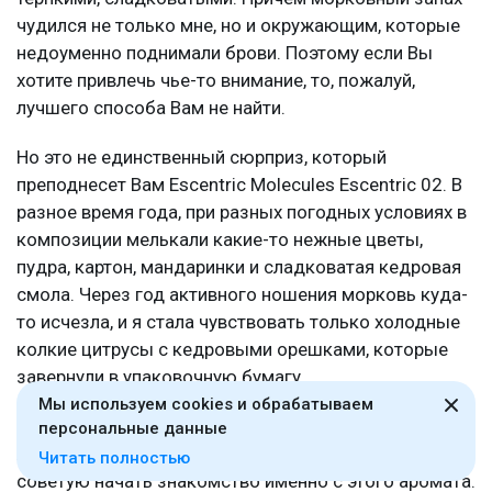
чудился не только мне, но и окружающим, которые
недоуменно поднимали брови. Поэтому если Вы
хотите привлечь чье-то внимание, то, пожалуй,
лучшего способа Вам не найти.
Но это не единственный сюрприз, который
преподнесет Вам Escentric Molecules Escentric 02. В
разное время года, при разных погодных условиях в
композиции мелькали какие-то нежные цветы,
пудра, картон, мандаринки и сладковатая кедровая
смола. Через год активного ношения морковь куда-
то исчезла, и я стала чувствовать только холодные
колкие цитрусы с кедровыми орешками, которые
завернули в упаковочную бумагу.
Мы используем cookies и обрабатываем
Если Вы не против парфюмерных экспериментов и
персональные данные
хотите узнать, за что все так любят «Молекулы»,
Читать полностью
советую начать знакомство именно с этого аромата.