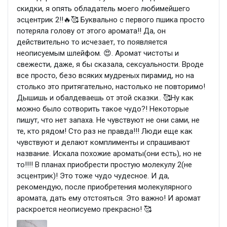
скидки, я опять обладатель моего любимейшего
эсцентрик 2!!🔥🥰 Буквально с первого пшика просто
потеряла голову от этого аромата!! Да, он
действительно то исчезает, то появляется
неописуемым шлейфом. 😍. Аромат чистоты и
свежести, даже, я бы сказала, сексуальности. Вроде
все просто, безо всяких мудреных пирамид, но на
столько это притягательно, настолько не повторимо!
Дышишь и обалдеваешь от этой сказки.. 🥰Ну как
можно было сотворить такое чудо?! Некоторые
пишут, что нет запаха. Не чувствуют не они сами, не
те, кто рядом! Сто раз не правда!!! Люди еще как
чувствуют и делают комплименты и спрашивают
название. Искала похожие ароматы(они есть), но не
то!!!! В планах приобрести простую молекулу 2(не
эсцентрик)! Это тоже чудо чудесное. И да,
рекомендую, после приобретения молекулярного
аромата, дать ему отстояться. Это важно! И аромат
раскроется неописуемо прекрасно! 🥰