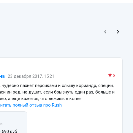
на
5
23 декабря 2017, 15:21
 чудесно пахнет персиками и слышу кориандр, специи,
си ин ред, не душит, если брызнуть один раз, больше и
вно, а ещё кажется, что лежишь в копне
итать полный
отзыв про Rush
ов
0 590 руб