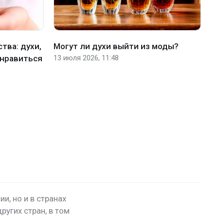
тва: духи,
Могут ли духи выйти из моды?
Н
онравиться
13 июля 2026, 11:48
д
у
6 
и, но и в странах
ругих стран, в том