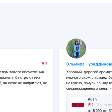
5
Эльмира Нураддинов
елом такого впечатления
Хороший, дорогой аромат,
тяжелые, быстро от них
немного схож с арманд ба
й, на коже не напрягают, не
не нужно, пачули слышу я
свежескошенного сена...
ч
Rush
5
13 отзыв
от 5 090 до 5