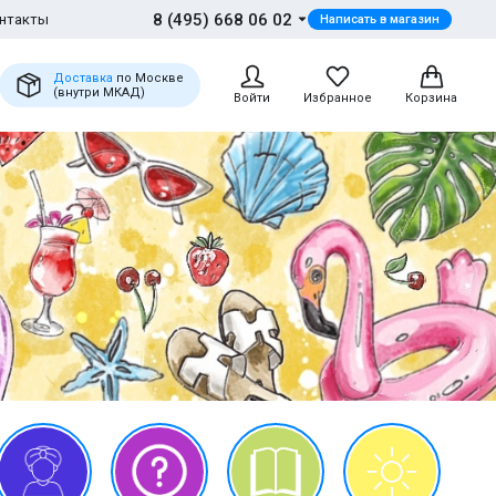
8 (495) 668 06 02
нтакты
Написать в магазин
Доставка
по Москве
(внутри МКАД)
Войти
Избранное
Корзина