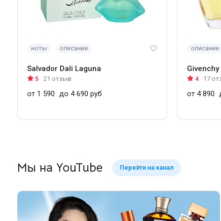
ноты
описание
описание
Salvador Dali Laguna
Givenchy
5
21 отзыв
4
17 от
от 1 590
до 4 690 руб
от 4 890
д
Мы на YouTube
Перейти на канал