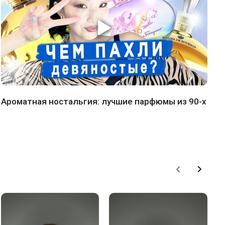
Ароматная ностальгия: лучшие парфюмы из 90-х
К
а