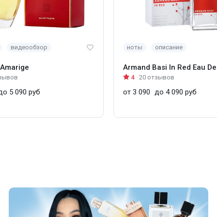
видеообзор
ноты
описание
 Amarige
Armand Basi In Red Eau De 
зывов
4
20 отзывов
о 5 090 руб
от 3 090
до 4 090 руб