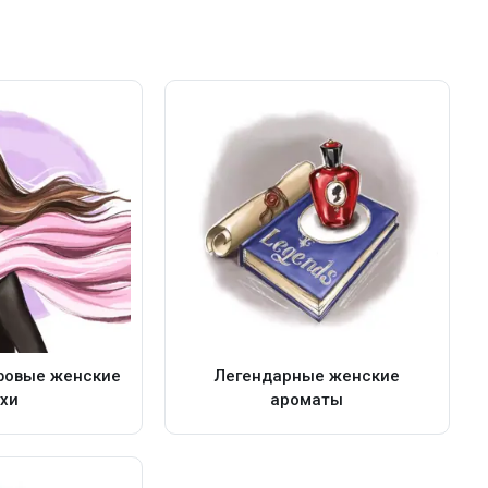
фовые женские
Легендарные женские
хи
ароматы