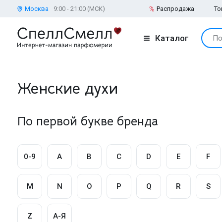
Москва
9:00 - 21:00 (МСК)
Распродажа
То
Каталог
По
Женские духи
По первой букве бренда
0-9
A
B
C
D
E
F
M
N
O
P
Q
R
S
Z
А-Я