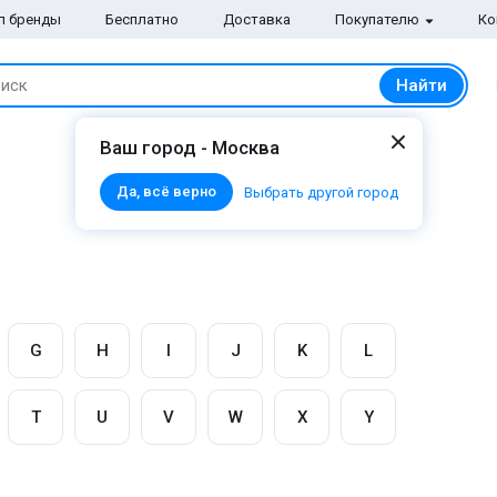
п бренды
Бесплатно
Доставка
Покупателю
Ко
Найти
иск
Ваш город - Москва
Да, всё верно
Выбрать другой город
G
H
I
J
K
L
T
U
V
W
X
Y