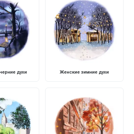
черние духи
Женские зимние духи