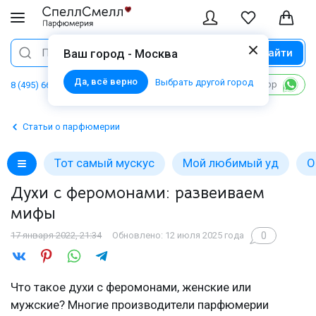
Найти
Поиск
Ваш город - Москва
Да, всё верно
Выбрать другой город
Написать в WhatsApp
8 (495) 668 06 02
Статьи о парфюмерии
Тот самый мускус
Мой любимый уд
О
Духи с феромонами: развеиваем
мифы
0
17 января 2022, 21:34
Обновлено: 12 июля 2025 года
Что такое духи с феромонами, женские или
мужские? Многие производители парфюмерии