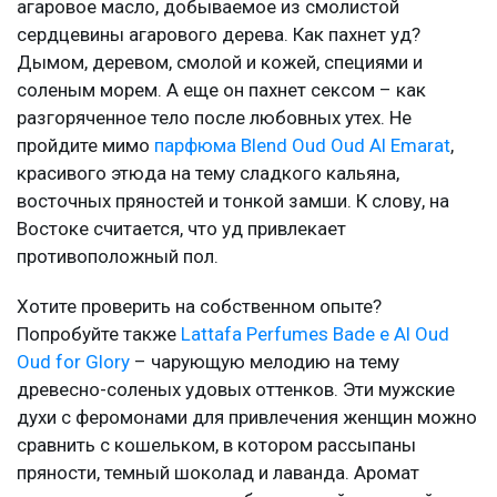
агаровое масло, добываемое из смолистой
сердцевины агарового дерева. Как пахнет уд?
Дымом, деревом, смолой и кожей, специями и
соленым морем. А еще он пахнет сексом – как
разгоряченное тело после любовных утех. Не
пройдите мимо
парфюма Blend Oud Oud Al Emarat
,
красивого этюда на тему сладкого кальяна,
восточных пряностей и тонкой замши. К слову, на
Востоке считается, что уд привлекает
противоположный пол.
Хотите проверить на собственном опыте?
Попробуйте также
Lattafa Perfumes Bade e Al Oud
Oud for Glory
– чарующую мелодию на тему
древесно-соленых удовых оттенков. Эти мужские
духи с феромонами для привлечения женщин можно
сравнить с кошельком, в котором рассыпаны
пряности, темный шоколад и лаванда. Аромат