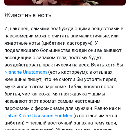
Животные ноты
И, наконец, самыми возбуждающими веществами в
парфюмерии можно считать анималистичные, или
животные ноты (цибетин и кастореум). У
подавляющего большинства людей они вызывают
ассоциации с запахом тела, поэтому будут
воздействовать практически на всех. Взять хотя бы
Nishane Unutamam
(есть кастореум): в отзывах
женщины пишут, что не смогли бы устоять перед
мужчиной в этом парфюме. Табак, лосьон после
бритья, чистая кожа, мятная жвачка – дамы
называют этот аромат самым настоящим
парфюмом с феромонами для мужчин. Равно как и
Calvin Klein Obsession For Men
(в составе имеется
цибетин) – теплый восточный запах на тему хвои,
гвоздики и пряностей. Животные ноты сделали