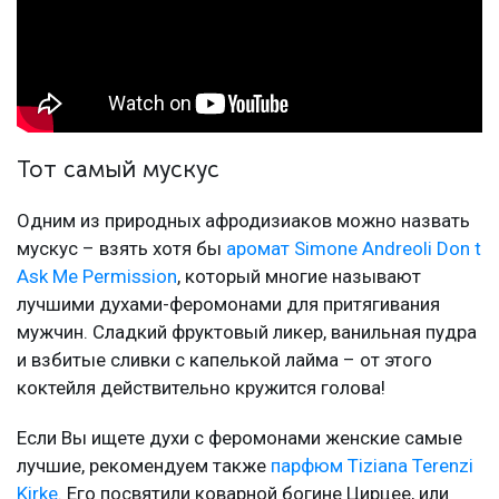
Тот самый мускус
Одним из природных афродизиаков можно назвать
мускус – взять хотя бы
аромат Simone Andreoli Don t
Ask Me Permission
, который многие называют
лучшими духами-феромонами для притягивания
мужчин. Сладкий фруктовый ликер, ванильная пудра
и взбитые сливки с капелькой лайма – от этого
коктейля действительно кружится голова!
Если Вы ищете духи с феромонами женские самые
лучшие, рекомендуем также
парфюм Tiziana Terenzi
Kirke
. Его посвятили коварной богине Цирцее, или