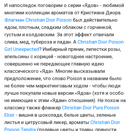
И напоследок поговорим о серии «Ядов» - любимой
многими коллекции ароматов от Кристиана Диора.
Флагман Christian Dior Poison
был действительно
ядом, плотным, сладким облаком с горчинкой,
густым и колдовским. За этот эффект отвечали
слива, мед, тубероза и ладан. А
Christian Dior Poison
Girl Unexpected
? Имбирный пряник, лепестки розы,
апельсины с корицей - новогоднее настроение,
совершенно не передающее главную идею
классического «Яда». Многие высказывали
предположение, что слово Poison в названии было
не более чем маркетинговым ходом - чтобы люди
лучше покупали новые версии «Ядов» (хотя и особо
не имеющие к этим «Ядам» отношения). Не похож на
классику также фланкер
Christian Dior Pure Poison
Elixir
- вишня в шоколаде, белые цветы, зеленые
листья и цитрусовый ликер, ароматы
Christian Dior
Poison Tendre
(полевые цветы и травы, пряности,