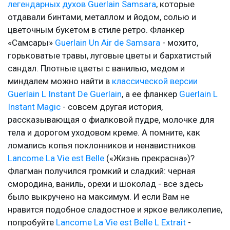
легендарных духов Guerlain Samsara
, которые
отдавали бинтами, металлом и йодом, солью и
цветочным букетом в стиле ретро. Фланкер
«Самсары»
Guerlain Un Air de Samsara
- мохито,
горьковатые травы, луговые цветы и бархатистый
сандал. Плотные цветы с ванилью, медом и
миндалем можно найти в
классической версии
Guerlain L Instant De Guerlain
, а ее фланкер
Guerlain L
Instant Magic
- совсем другая история,
рассказывающая о фиалковой пудре, молочке для
тела и дорогом уходовом креме. А помните, как
ломались копья поклонников и ненавистников
Lancome La Vie est Belle
(«Жизнь прекрасна»)?
Флагман получился громкий и сладкий: черная
смородина, ваниль, орехи и шоколад - все здесь
было выкручено на максимум. И если Вам не
нравится подобное сладостное и яркое великолепие,
попробуйте
Lancome La Vie est Belle L Extrait
-