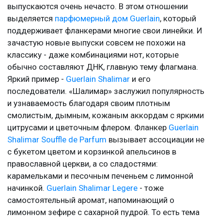
выпускаются очень нечасто. В этом отношении
выделяется
парфюмерный дом Guerlain
, который
поддерживает фланкерами многие свои линейки. И
зачастую новые выпуски совсем не похожи на
классику - даже комбинациями нот, которые
обычно составляют ДНК, главную тему флагмана.
Яркий пример -
Guerlain Shalimar
и его
последователи. «Шалимар» заслужил популярность
и узнаваемость благодаря своим плотным
смолистым, дымным, кожаным аккордам с яркими
цитрусами и цветочным флером. Фланкер
Guerlain
Shalimar Souffle de Parfum
вызывает ассоциации не
с букетом цветом и корзинкой апельсинов в
православной церкви, а со сладостями:
карамельками и песочным печеньем с лимонной
начинкой.
Guerlain Shalimar Legere
- тоже
самостоятельный аромат, напоминающий о
лимонном зефире с сахарной пудрой. То есть тема