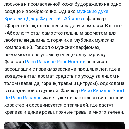
лосьона и промасленной кожи будоражило не одно
сердце и воображение. Однако
мужские духи
Кристиан Диор Фаренгейт Абсолют
, фланкер
«Фаренгейта», посвящены ладану и смолам. В итоге
«Абсолют» стал самостоятельным ароматом для
любителей дымных, горячих и глубоких мужских
композиций. Говоря о мужских парфюмах,
невозможно не упомянуть еще одну парочку.
Флагман
Paco Rabanne Pour Homme
вызывал
ассоциации с парикмахерскими прошлых лет, где в
воздухе витал аромат средств по уходу за лицом и
телом (лаванда, герань, травы и цитрусы), одеколона
с гвоздичной отдушкой. Фланкер
Paco Rabanne Sport
de Paco Rabanne
имеет уже не настолько винтажный
характер и ассоциируется с теплицей, где растут
крапива и дикие розы, пряные травы и много зелени.