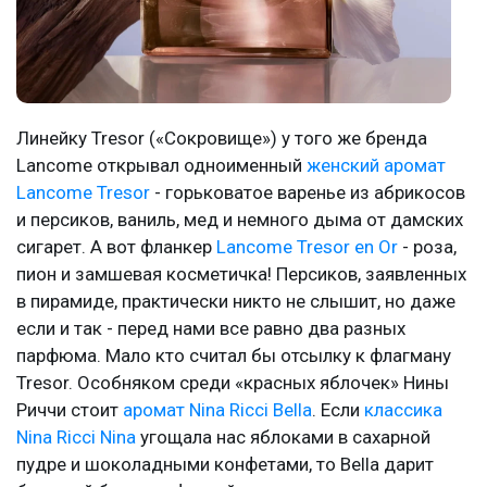
Линейку Tresor («Сокровище») у того же бренда
Lancome открывал одноименный
женский аромат
Lancome Tresor
- горьковатое варенье из абрикосов
и персиков, ваниль, мед и немного дыма от дамских
сигарет. А вот фланкер
Lancome Tresor en Or
- роза,
пион и замшевая косметичка! Персиков, заявленных
в пирамиде, практически никто не слышит, но даже
если и так - перед нами все равно два разных
парфюма. Мало кто считал бы отсылку к флагману
Tresor. Особняком среди «красных яблочек» Нины
Риччи стоит
аромат Nina Ricci Bella
. Если
классика
Nina Ricci Nina
угощала нас яблоками в сахарной
пудре и шоколадными конфетами, то Bella дарит