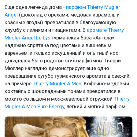
Еще одна легенда дома -
парфюм Thierry Mugler
Angel
(шоколад с орехами, медовая карамель и
красные ягоды) превратился в благоухающую
клумбу с лилиями и гиацинтами. В
аромате Thierry
Mugler Angel Le Lys
гурманская база «Ангела»
надежно спрятана под цветами и вишневым
вареньем, и только искушенный и опытный нос
догадался бы о родстве этих парфюмов. Тьерри
Мюглер наглядно демонстрирует еще одно
превращение сугубо гурманского аромата в свежий,
на примере
Thierry Mugler A Men
. Кофейно-медовый
коктейль с шоколадными тонами превратился в
мохито со льдом и можжевеловой стружкой
Thierry
Mugler A Men Pure Energy
, легкий и мягкий парфюм.