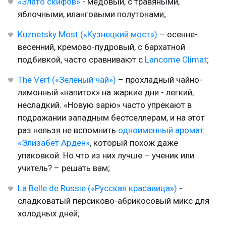
«Злато скифов»
- медовый, с травяными,
яблочными, иланговыми полутонами;
Kuznetsky Most («Кузнецкий мост»)
– осенне-
весенний, кремово-пудровый, с бархатной
подбивкой, часто сравнивают с
Lancome Climat
;
The Vert («Зеленый чай»)
– прохладный чайно-
лимонный «напиток» на жаркие дни - легкий,
несладкий. «Новую зарю» часто упрекают в
подражании западным бестселлерам, и на этот
раз нельзя не вспомнить
одноименный аромат
«Элизабет Арден»
, который похож даже
упаковкой. Но что из них лучше – ученик или
учитель? – решать вам;
La Belle de Russie («Русская красавица»)
-
сладковатый персиково-абрикосовый микс для
холодных дней;