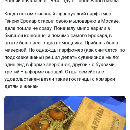
России началась в 1864 году с… копеечного мыла.
Когда потомственный французский парфюмер
Генрих Брокар открыл свою мыловарню в Москве,
дела пошли не сразу. Поначалу мыло варили в
бывшей конюшне, и помимо самого Брокара, в
штате было всего два помощника. Прибыль была
мизерной. Но однажды парфюмер (как считается, по
подсказке жены) решил делать сувенирное мыло:
один вид в форме зверюшек, другой - с буквами,
третий – в форме овощей. Отцы семейств с
удовольствием везли такие гостинцы с ярмарки
детям и женам.