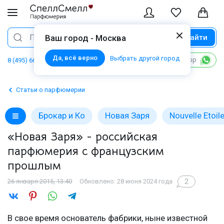
Найти
Поиск
Ваш город - Москва
Да, всё верно
Выбрать другой город
Написать в WhatsApp
8 (495) 668 06 02
Статьи о парфюмерии
Брокар и Ко
Новая Заря
Nouvelle Etoil
«Новая Заря» - российская
парфюмерия с французским
прошлым
2
26 января 2015, 13:40
Обновлено: 28 июня 2024 года
В свое время основатель фабрики, ныне известной