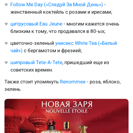
Follow Me Day («Следуй За Мной День»)
-
женственный коктейль с розами и ирисами;
цитрусовый Eau Jeune
- многим кажется очень
близким к тому, что продавался в 80-ых;
цветочно-зеленый
унисекс White Tea («Белый
чай»)
с бергамотом и фрезией;
шипровый Tete-A-Tete
, пришедший еще из
советских времен.
Также стоит упомянуть
Renommee
- роза, яблоко,
зелень.