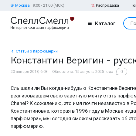
Москва
9:00 - 21:00 (МСК)
Распродажа
То
Каталог
По
Статьи о парфюмерии
Константин Веригин - русс
0
20 января 2018, 6:03
Обновлено: 15 августа 2025 года
Слышали ли Вы когда-нибудь о Константине Веригин
реализовавшем свою заветную мечту стать парфюм
Chanel? К сожалению, это имя почти неизвестно в Ро
Константиновне, которая в 1996 году в Москве изд
парфюмера», мы сегодня сможем рассказать об это
парфюмерию.