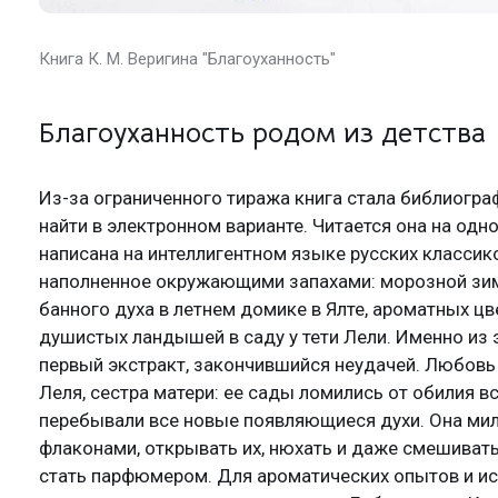
Книга К. М. Веригина "Благоуханность"
Благоуханность родом из детства
Из-за ограниченного тиража книга стала библиогра
найти в электронном варианте. Читается она на одно
написана на интеллигентном языке русских классико
наполненное окружающими запахами: морозной зим
банного духа в летнем домике в Ялте, ароматных цв
душистых ландышей в саду у тети Лели. Именно из 
первый экстракт, закончившийся неудачей. Любовь
Леля, сестра матери: ее сады ломились от обилия в
перебывали все новые появляющиеся духи. Она мил
флаконами, открывать их, нюхать и даже смешивать
стать парфюмером. Для ароматических опытов и ис