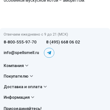
особенной мускусной нотой – амбреттом.
Отвечаем ежедневно с 9 до 21 (МСК)
8-800-555-97-70
8 (495) 668 06 02
info@spellsmell.ru
Компания
Контакты
Покупателю
О нас
Система скидок
Доставка и оплата
Авторы
Частые вопросы
Доставка
Сертификаты
Информация
Вопросы и ответы
Оплата
Гарантии
Договор оферты
Отзывы
Присоединяйтесь!
Возврат