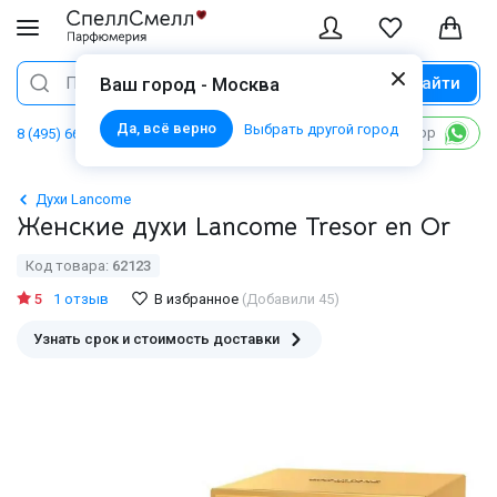
Найти
Поиск
Ваш город - Москва
Да, всё верно
Выбрать другой город
Написать в WhatsApp
8 (495) 668 06 02
Духи Lancome
Женские духи Lancome Tresor en Or
Код товара:
62123
5
1 отзыв
В избранное
(Добавили 45)
Узнать срок и стоимость доставки