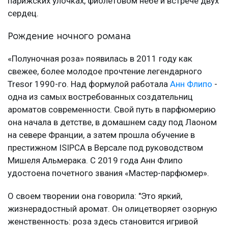
парижских улочках, фиолетовом небе и встрече двух
сердец.
Рождение ночного романа
«Полуночная роза» появилась в 2011 году как
свежее, более молодое прочтение легендарного
Tresor 1990-го. Над формулой работала
Анн Флипо
-
одна из самых востребованных создательниц
ароматов современности. Свой путь в парфюмерию
она начала в детстве, в домашнем саду под Лаоном
на севере Франции, а затем прошла обучение в
престижном ISIPCA в Версале под руководством
Мишеля Альмерака. С 2019 года Анн Флипо
удостоена почетного звания «Мастер-парфюмер».
О своем творении она говорила: "Это яркий,
жизнерадостный аромат. Он олицетворяет озорную
женственность: роза здесь становится игривой