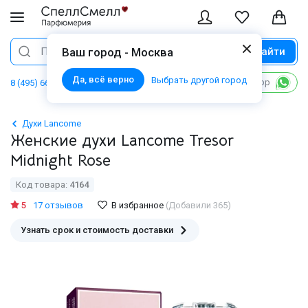
Найти
Поиск
Ваш город - Москва
Да, всё верно
Выбрать другой город
Написать в WhatsApp
8 (495) 668 06 02
Духи Lancome
Женские духи Lancome Tresor
Midnight Rose
Код товара:
4164
5
17 отзывов
В избранное
(Добавили 365)
Узнать срок и стоимость доставки