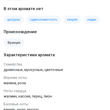
В этом аромате нет
цитрусы
одеколонистость
пачули
ладан
Происхождение
Франция
Характеристики аромата
Семейства
,
,
древесные
мускусные
цветочные
Верхние ноты
,
малина
роза
Ноты сердца
,
,
,
жасмин
кассия
перец
пион
Базовые ноты
,
,
ваниль
кедр
мускус