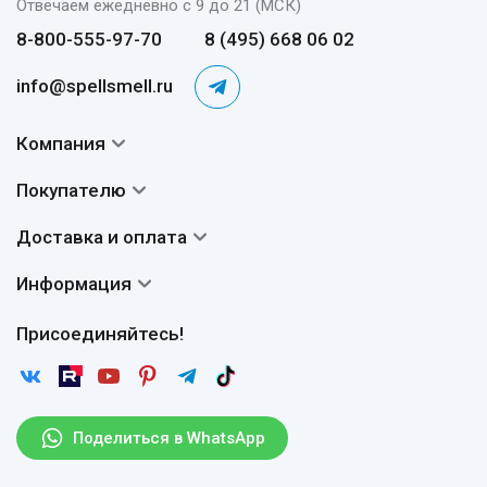
Отвечаем ежедневно с 9 до 21 (МСК)
8-800-555-97-70
8 (495) 668 06 02
info@spellsmell.ru
Компания
Контакты
Покупателю
О нас
Система скидок
Доставка и оплата
Авторы
Частые вопросы
Доставка
Сертификаты
Информация
Вопросы и ответы
Оплата
Гарантии
Договор оферты
Отзывы
Присоединяйтесь!
Возврат
Согласие на обработку персональных данных
Новости
Пользовательское соглашение
Статьи
Защита персональных данных
Рассылка
Поделиться в WhatsApp
Правила продажи товаров (Постановление Правительства
РФ № 2463)