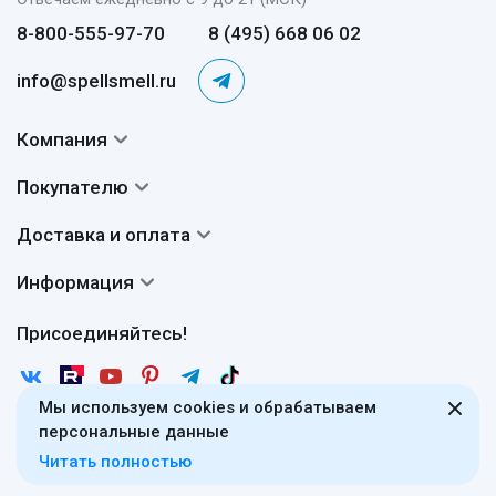
8-800-555-97-70
8 (495) 668 06 02
info@spellsmell.ru
Компания
Контакты
Покупателю
О нас
Система скидок
Доставка и оплата
Авторы
Частые вопросы
Доставка
Сертификаты
Информация
Вопросы и ответы
Оплата
Гарантии
Договор оферты
Отзывы
Присоединяйтесь!
Возврат
Согласие на обработку персональных данных
Новости
Пользовательское соглашение
Статьи
Мы используем cookies и обрабатываем
Защита персональных данных
Рассылка
персональные данные
Поделиться в WhatsApp
Правила продажи товаров (Постановление Правительства
Читать полностью
РФ № 2463)