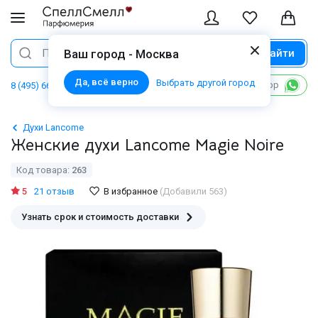
Найти
Поиск
Ваш город - Москва
Да, всё верно
Выбрать другой город
Написать в WhatsApp
8 (495) 668 06 02
Духи Lancome
Женские духи Lancome Magie Noire
Код товара:
263
5
21 отзыв
В избранное
(Добавили 563)
Узнать срок и стоимость доставки