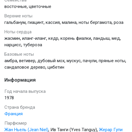
,
восточные
цветочные
Верхние ноты
,
,
,
,
,
гальбанум
гиацинт
кассия
малина
ноты бергамота
роза
Ноты сердца
,
,
,
,
,
,
жасмин
иланг-иланг
кедр
корень фиалки
ландыш
мед
,
нарцисс
тубероза
Базовые ноты
,
,
,
,
,
,
амбра
ветивер
дубовый мох
мускус
пачули
пряные ноты
,
сандаловое дерево
цибетин
Информация
Год начала выпуска
1978
Страна бренда
Франция
Парфюмер
,
,
Жан Ньель (Jean Niel)
Ив Танги (Yves Tanguy)
Жерар Гупи