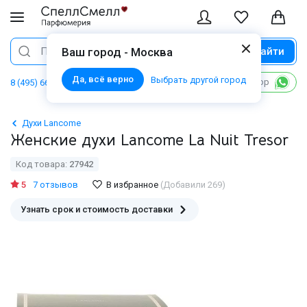
Найти
Поиск
Ваш город - Москва
Да, всё верно
Выбрать другой город
Написать в WhatsApp
8 (495) 668 06 02
Духи Lancome
Женские духи Lancome La Nuit Tresor
Код товара:
27942
5
7 отзывов
В избранное
(Добавили 269)
Узнать срок и стоимость доставки