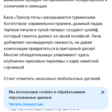
солнечная и сияющая.
База «Трезор Ночь» раскрывается гурманским
богатством: карамельное пралине, дымный ладан,
терпкие пачули и сухой папирус создают шлейф,
который тянется далеко за своей хозяйкой. Личи
добавляет неожиданную свежесть, не давая
композиции превратиться в приторный десерт.
Многие обладательницы улавливают здесь
клубнично-ореховые переливы с едва заметной
горчинкой.
Стоит отметить несколько любопытных деталей:
Флакон повторяет огранку черного бриллианта, а
Мы используем cookies и обрабатываем
горлышко украшено атласной черной розой на
персональные данные
бархатной ленте - утонченный жест,
Читать полностью
подчеркивающий характер аромата.