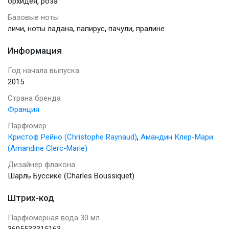
,
орхидея
роза
Базовые ноты
,
,
,
,
личи
ноты ладана
папирус
пачули
пралине
Информация
Год начала выпуска
2015
Страна бренда
Франция
Парфюмер
,
Кристоф Рейно (Christophe Raynaud)
Амандин Клер-Мари
(Amandine Clerc-Marie)
Дизайнер флакона
Шарль Буссике (Charles Boussiquet)
Штрих-код
Парфюмерная вода 30 мл
3605533315163