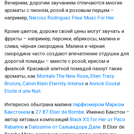
Вечерним, дорогим звучанием отличаются многие
ароматы с пионом, розой и розовым перцем –
например,
Narciso Rodriguez Fleur Musc For Her
.
Кроме цветов, дороже своей цены могут звучать и
фрукты – например, персики, абрикосы, малина и
слива, чёрная смородина. Малина и чёрная
смородина часто создают впечатление отдушки для
дорогой помады – вместе с розой, ирисом и
фиалкой. Красивой элитной помадой пахнут такие
ароматы, как
Montale The New Rose
,
Ellen Tracy
Bronze
,
Calvin Klein Eternity Intense
и
Annick Goutal
Etoile d une Nuit
.
Интересно обыграна малина
парфюмером Марком
Бакстоном
в
27 87 Elixir de Bombe
. Именно Бакстон –
автор хитовых композиций
Black XS for Her от Paco
Rabanne
и
Dalissime от Сальвадора Дали
. В Elixir de