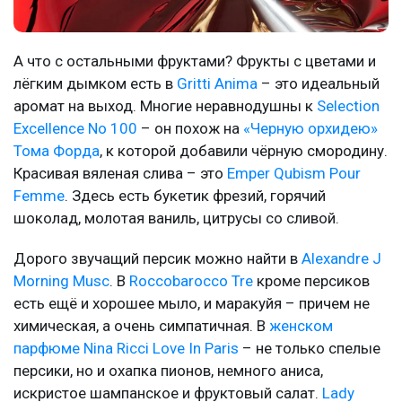
А что с остальными фруктами? Фрукты с цветами и
лёгким дымком есть в
Gritti Anima
– это идеальный
аромат на выход. Многие неравнодушны к
Selection
Excellence No 100
– он похож на
«Черную орхидею»
Тома Форда
, к которой добавили чёрную смородину.
Красивая вяленая слива – это
Emper Qubism Pour
Femme
. Здесь есть букетик фрезий, горячий
шоколад, молотая ваниль, цитрусы со сливой.
Дорого звучащий персик можно найти в
Alexandre J
Morning Musc
. В
Roccobarocco Tre
кроме персиков
есть ещё и хорошее мыло, и маракуйя – причем не
химическая, а очень симпатичная. В
женском
парфюме Nina Ricci Love In Paris
– не только спелые
персики, но и охапка пионов, немного аниса,
искристое шампанское и фруктовый салат.
Lady