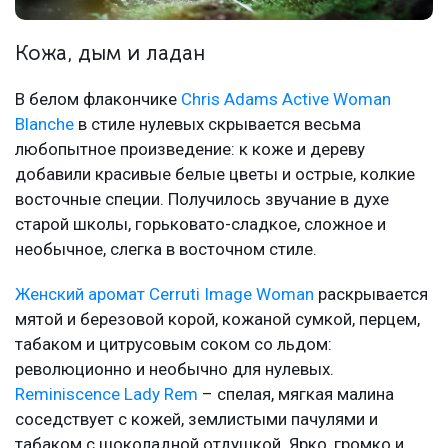
Кожа, дым и ладан
В белом флакончике
Chris Adams Active Woman
Blanche
в стиле нулевых скрывается весьма
любопытное произведение: к коже и дереву
добавили красивые белые цветы и острые, колкие
восточные специи. Получилось звучание в духе
старой школы, горьковато-сладкое, сложное и
необычное, слегка в восточном стиле.
Женский аромат Cerruti Image Woman
раскрывается
мятой и березовой корой, кожаной сумкой, перцем,
табаком и цитрусовым соком со льдом:
революционно и необычно для нулевых.
Reminiscence Lady Rem
– спелая, мягкая малина
соседствует с кожей, землистыми пачулями и
табаком с шоколадной отдушкой. Ярко, громко и