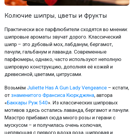
Колючие шипры, цветы и фрукты
Практически все парфлюбители сходятся во мнении:
шипровые ароматы звучат дорого. Классический
шипр – это дубовый мох, лабданум, бергамот,
пачули, гальбанум и лаванда. Современные
парфюмеры, однако, часто используют неполную
шипровую конструкцию, дополняя её кожей и
древесиной, цветами, цитрусами.
Возьмём
Juliette Has A Gun Lady Vengeance
– кстати,
от
знаменитого Франсиса Кюркджяна
, автора
«
Баккары Руж 540
». Из классических шипровых
мотивов здесь остались лаванда, бергамот и пачули.
Маэстро прибавил сюда много розы и герани с
мускусом – и получилась очень колючая,
цепляющая с первого вдоха роза, шипровая и