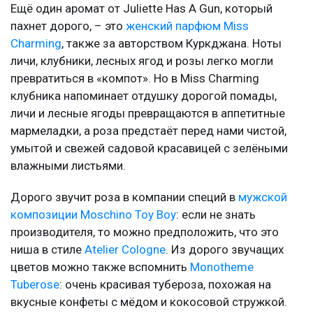
Ещё один аромат от Juliette Has A Gun, который
пахнет дорого, – это
женский парфюм Miss
Charming
, также за авторством Куркджана. Ноты
личи, клубники, лесных ягод и розы легко могли
превратиться в «компот». Но в Miss Charming
клубника напоминает отдушку дорогой помады,
личи и лесные ягоды превращаются в аппетитные
мармеладки, а роза предстаёт перед нами чистой,
умытой и свежей садовой красавицей с зелёными
влажными листьями.
Дорого звучит роза в компании специй в
мужской
композиции Moschino Toy Boy
: если не знать
производителя, то можно предположить, что это
ниша в стиле
Atelier Cologne
. Из дорого звучащих
цветов можно также вспомнить
Monotheme
Tuberose
: очень красивая тубероза, похожая на
вкусные конфеты с мёдом и кокосовой стружкой.