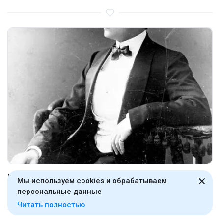
Парфюмер Эрнест Бо – автор Chanel №5
Мы используем cookies и обрабатываем
10 сентября 2012, 20:24
персональные данные
Читать полностью