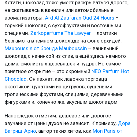
Кстати, шоколад тоже умеет раскрываться дорого,
не скатываясь в ванилин или автомобильные
ароматизаторы.
Ard Al Zaafaran Oud 24 Hours
–
горький шоколад с сухофруктами и восточными
специями.
Zarkoperfume The Lawyer
– ломтики
бергамота в тёмном шоколаде на фоне орхидей.
Mauboussin от бренда Mauboussin
– ванильный
шоколад с начинкой из слив, а ещё здесь немного
дыма, смолистых деревяшек и пудры. Но самое
приятное открытие – это скромный
NEO Parfum Hot
Chocolad
. Он пахнет, как лавочка торговца
экзотикой: цукатами из цитрусов, сушёными
тропическими фруктами, специями, деревянными
фигурками и, конечно же, вкусным шоколадом.
Напоследок отметим: дешёвое или дорогое
звучание от цены духов не зависит. К примеру,
Дора
Багриш-Арно
, автор таких хитов, как
Mon Paris от