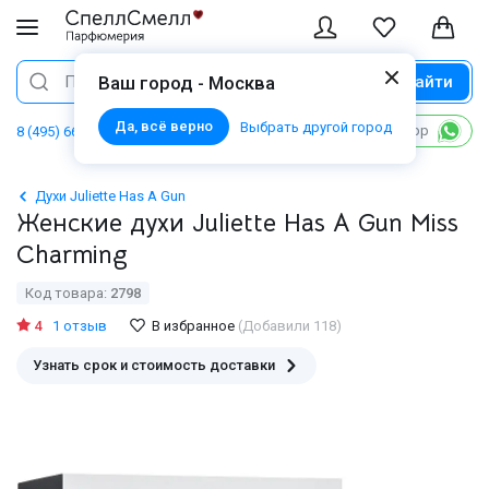
Найти
Поиск
Ваш город - Москва
Да, всё верно
Выбрать другой город
Написать в WhatsApp
8 (495) 668 06 02
Духи Juliette Has A Gun
Женские духи Juliette Has A Gun Miss
Charming
Код товара:
2798
4
1 отзыв
В избранное
(Добавили 118)
Узнать срок и стоимость доставки