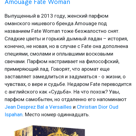
Amouage Fate Woman
Выпущенный в 2013 году, женский парфюм
оманского нишевого бренда Amouage под
названием Fate Woman тоже безжалостно снят.
Сладкие цветы и горький дымный ладан – история,
конечно, не новая, но в случае с Fate она дополнена
специями, смолами и оплывшими восковыми
свечами. Парфюм настраивает на философский,
примиряющий лад. Говорят, что аромат еще
заставляет замедлиться и задуматься - о жизни, о
чувствах, о вере и судьбе. Недаром Fate переводится
с английского как «Судьба». На что похож? Увы,
парфюм самобытен, но отдаленно его напоминают
Jean Desprez Bal a Versailles
и
Christian Dior Oud
Ispahan
. Место номер одиннадцать.