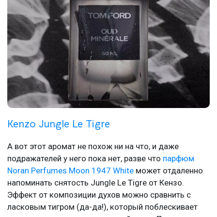
Kenzo Jungle Le Tigre
А вот этот аромат не похож ни на что, и даже
подражателей у него пока нет, разве что
парфюм
Noran Perfumes Moon 1947 White
может отдаленно
напоминать снятость Jungle Le Tigre от Кензо.
Эффект от композиции духов можно сравнить с
ласковым тигром (да-да!), который поблескивает