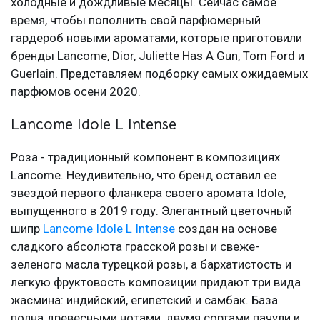
холодные и дождливые месяцы. Сейчас самое
время, чтобы пополнить свой парфюмерный
гардероб новыми ароматами, которые приготовили
бренды Lancome, Dior, Juliette Has A Gun, Tom Ford и
Guerlain. Представляем подборку самых ожидаемых
парфюмов осени 2020.
Lancome Idole L Intense
Роза - традиционный компонент в композициях
Lancome. Неудивительно, что бренд оставил ее
звездой первого фланкера своего аромата Idole,
выпущенного в 2019 году. Элегантный цветочный
шипр
Lancome Idole L Intense
создан на основе
сладкого абсолюта грасской розы и свеже-
зеленого масла турецкой розы, а бархатистость и
легкую фруктовость композиции придают три вида
жасмина: индийский, египетский и самбак. База
полна древесными нотами, двумя сортами пачули и