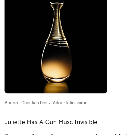
Аромат Christian Dior J Adore Infinissime
Juliette Has A Gun Musc Invisible