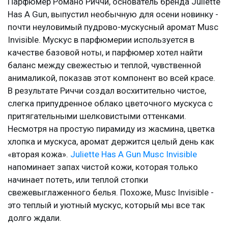
Парфюмер Романо Риччи, основатель бренда Juliette
Has A Gun, выпустил необычную для осени новинку -
почти неуловимый пудрово-мускусный аромат Musc
Invisible. Мускус в парфюмерии используется в
качестве базовой ноты, и парфюмер хотел найти
баланс между свежестью и теплой, чувственной
анималикой, показав этот компонент во всей красе.
В результате Риччи создал восхитительно чистое,
слегка припудренное облако цветочного мускуса с
притягательными шелковистыми оттенками.
Несмотря на простую пирамиду из жасмина, цветка
хлопка и мускуса, аромат держится целый день как
«вторая кожа».
Juliette Has A Gun Musc Invisible
напоминает запах чистой кожи, которая только
начинает потеть, или теплой стопки
свежевыглаженного белья. Похоже, Musc Invisible -
это теплый и уютный мускус, который мы все так
долго ждали.