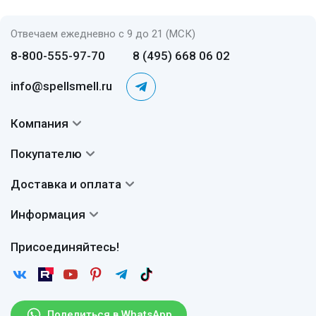
Отвечаем ежедневно с 9 до 21 (МСК)
8-800-555-97-70
8 (495) 668 06 02
info@spellsmell.ru
Компания
Контакты
Покупателю
О нас
Система скидок
Доставка и оплата
Авторы
Частые вопросы
Доставка
Сертификаты
Информация
Вопросы и ответы
Оплата
Гарантии
Договор оферты
Отзывы
Присоединяйтесь!
Возврат
Согласие на обработку персональных данных
Новости
Пользовательское соглашение
Статьи
Защита персональных данных
Рассылка
Поделиться в WhatsApp