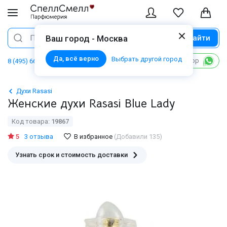
Найти
Поиск
Ваш город - Москва
Да, всё верно
Выбрать другой город
Написать в WhatsApp
8 (495) 668 06 02
Духи Rasasi
Женские духи Rasasi Blue Lady
Код товара:
19867
5
3 отзыва
В избранное
(Добавили 135)
Узнать срок и стоимость доставки