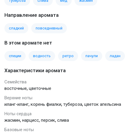
тубероза
слива
мед
жасмин
Направление аромата
сладкий
повседневный
В этом аромате нет
специи
водность
ретро
пачули
ладан
Характеристики аромата
Семейства
,
восточные
цветочные
Верхние ноты
,
,
,
иланг-иланг
корень фиалки
тубероза
цветок апельсина
Ноты сердца
,
,
,
жасмин
нарцисс
персик
слива
Базовые ноты