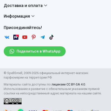
Система скидок
Доставка и оплата
Авторы
Частые вопросы
Доставка
Сертификаты
Информация
Вопросы и ответы
Оплата
Гарантии
Договор оферты
Отзывы
Присоединяйтесь!
Возврат
Согласие на обработку персональных данных
Новости
Пользовательское соглашение
Статьи
Защита персональных данных
Рассылка
Поделиться в WhatsApp
Правила продажи товаров (Постановление Правительства
РФ № 2463)
Парфюмерия оптом
© SpellSmell, 2009-2026 официальный интернет-магазин
Поставщикам
парфюмерии на территории РФ
Материалы сайта доступны по
лицензии CC BY-SA 4.0
.
Использование и развитие с обязательным указанием прямой
ссылки на непосредственный адрес материала на нашем сайте.