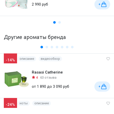
2 990 руб
+
Другие ароматы бренда
описание
видеообзор
-14%
Rasasi Catherine
4
63 отзыва
от 1 890 до 3 090 руб
+
ноты
описание
-24%