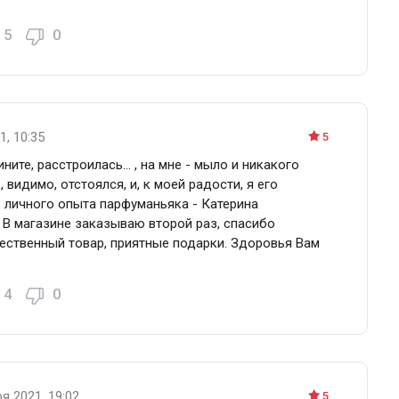
5
0
1, 10:35
5
ните, расстроилась... , на мне - мыло и никакого
 видимо, отстоялся, и, к моей радости, я его
з личного опыта парфуманьяка - Катерина
 В магазине заказываю второй раз, спасибо
чественный товар, приятные подарки. Здоровья Вам
4
0
я 2021, 19:02
5