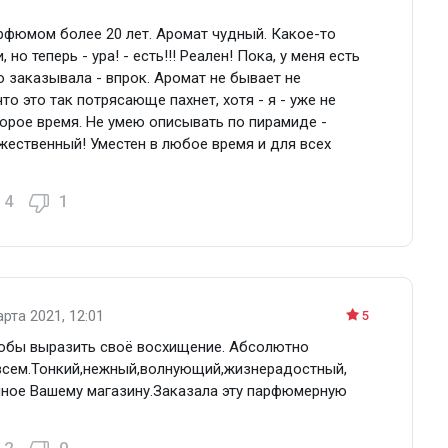
рфюмом более 20 лет. Аромат чудный. Какое-то
о теперь - ура! - есть!!! Реален! Пока, у меня есть
 заказывала - впрок. Аромат не бывает не
о это так потрясающе пахнет, хотя - я - уже не
орое время. Не умею описывать по пирамиде -
жественный! Уместен в любое время и для всех
4
1
арта 2021, 12:01
5
тобы выразить своё восхищение. Абсолютно
 всем.Тонкий,нежный,волнующий,жизнерадостный,
мное Вашему магазину.Заказала эту парфюмерную
2
0