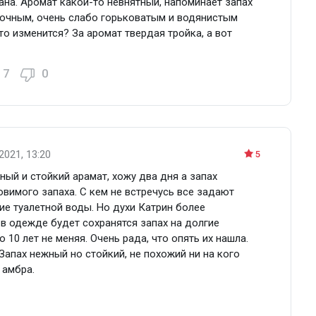
ана. Аромат какой-то невнятный, напоминает запах
точным, очень слабо горьковатым и водянистым
о изменится? За аромат твердая тройка, а вот
7
0
2021, 13:20
5
ный и стойкий арамат, хожу два дня а запах
вимого запаха. С кем не встречусь все задают
ние туалетной воды. Но духи Катрин более
 одежде будет сохранятся запах на долгие
 10 лет не меняя. Очень рада, что опять их нашла.
Запах нежный но стойкий, не похожий ни на кого
 амбра.