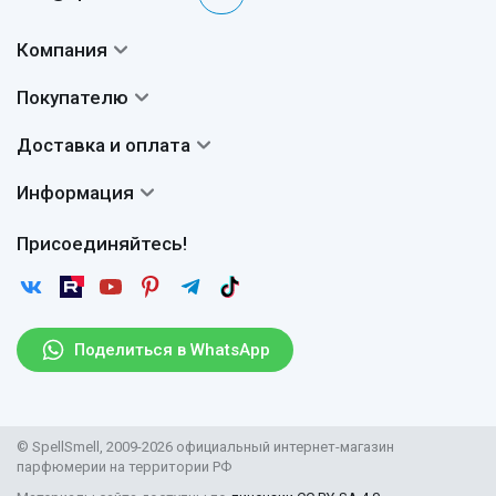
Компания
Контакты
Покупателю
О нас
Система скидок
Доставка и оплата
Авторы
Частые вопросы
Доставка
Сертификаты
Информация
Вопросы и ответы
Оплата
Гарантии
Договор оферты
Отзывы
Присоединяйтесь!
Возврат
Согласие на обработку персональных данных
Новости
Пользовательское соглашение
Статьи
Защита персональных данных
Рассылка
Поделиться в WhatsApp
Правила продажи товаров (Постановление Правительства
РФ № 2463)
Парфюмерия оптом
© SpellSmell, 2009-2026 официальный интернет-магазин
Поставщикам
парфюмерии на территории РФ