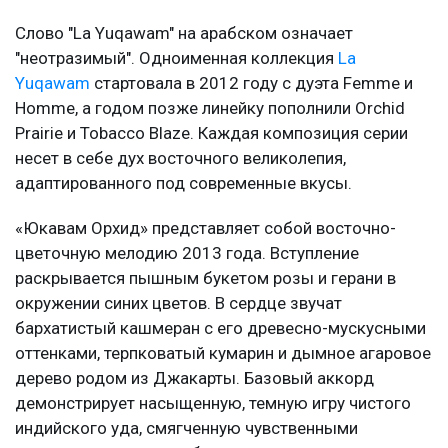
Слово "La Yuqawam" на арабском означает
"неотразимый". Одноименная коллекция
La
Yuqawam
стартовала в 2012 году с дуэта Femme и
Homme, а годом позже линейку пополнили Orchid
Prairie и Tobacco Blaze. Каждая композиция серии
несет в себе дух восточного великолепия,
адаптированного под современные вкусы.
«Юкавам Орхид» представляет собой восточно-
цветочную мелодию 2013 года. Вступление
раскрывается пышным букетом розы и герани в
окружении синих цветов. В сердце звучат
бархатистый кашмеран с его древесно-мускусными
оттенками, терпковатый кумарин и дымное агаровое
дерево родом из Джакарты. Базовый аккорд
демонстрирует насыщенную, темную игру чистого
индийского уда, смягченную чувственными