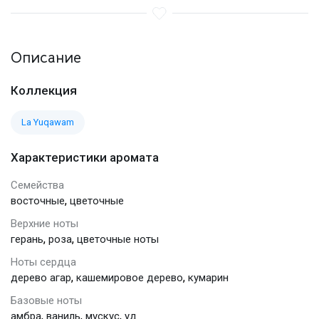
Описание
Коллекция
La Yuqawam
Характеристики аромата
Семейства
,
восточные
цветочные
Верхние ноты
,
,
герань
роза
цветочные ноты
Ноты сердца
,
,
дерево агар
кашемировое дерево
кумарин
Базовые ноты
,
,
,
амбра
ваниль
мускус
уд