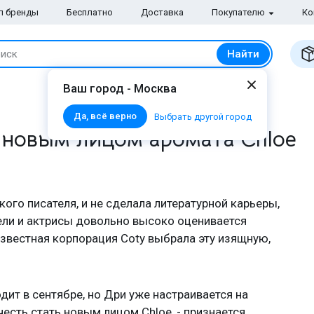
п бренды
Бесплатно
Доставка
Покупателю
Ко
Найти
иск
Ваш город - Москва
Да, всё верно
Выбрать другой город
 новым лицом аромата Chloe
ого писателя, и не сделала литературной карьеры,
ели и актрисы довольно высоко оценивается
звестная корпорация Coty выбрала эту изящную,
ит в сентябре, но Дри уже настраивается на
есть стать новым лицом Chloe, - признается