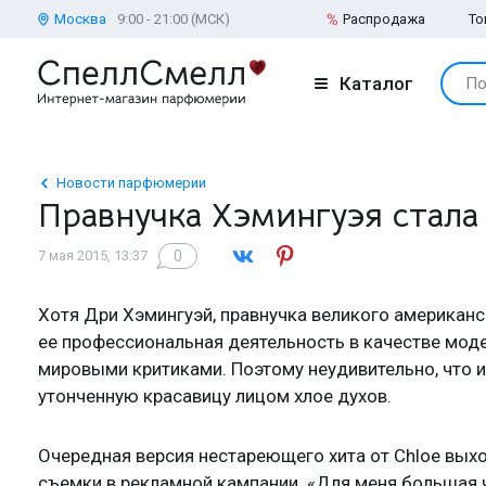
Москва
9:00 - 21:00 (МСК)
Распродажа
То
Каталог
По
Новости парфюмерии
Правнучка Хэмингуэя стала
0
7 мая 2015, 13:37
Хотя Дри Хэмингуэй, правнучка великого американск
ее профессиональная деятельность в качестве мод
мировыми критиками. Поэтому неудивительно, что и
утонченную красавицу лицом хлое духов.
Очередная версия нестареющего хита от Chloe выход
съемки в рекламной кампании. «Для меня большая ч