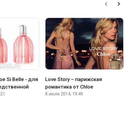
oe Si Belle - для
Love Story – парижская
C
редственной
романтика от Chloe
п
:21
8 июля 2014, 19:49
30