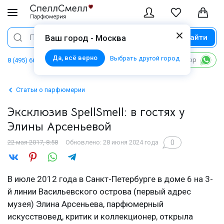
Найти
Поиск
Ваш город - Москва
Да, всё верно
Выбрать другой город
Написать в WhatsApp
8 (495) 668 06 02
Статьи о парфюмерии
Эксклюзив SpellSmell: в гостях у
Элины Арсеньевой
0
22 мая 2017, 8:58
Обновлено: 28 июня 2024 года
В июле 2012 года в Санкт-Петербурге в доме 6 на 3-
й линии Васильевского острова (первый адрес
музея) Элина Арсеньева, парфюмерный
искусствовед, критик и коллекционер, открыла