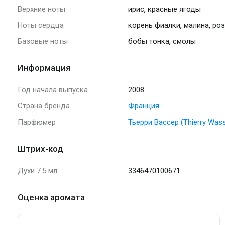
,
Верхние ноты
ирис
красные ягоды
,
,
Ноты сердца
корень фиалки
малина
роз
,
Базовые ноты
бобы тонка
смолы
Информация
Год начала выпуска
2008
Страна бренда
Франция
Парфюмер
Тьерри Вассер (Thierry Wass
Штрих-код
Духи 7.5 мл
3346470100671
Оценка аромата