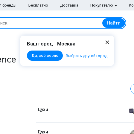
п бренды
Бесплатно
Доставка
Покупателю
Ко
Найти
иск
Ваш город - Москва
Да, всё верно
ence Parfum Extract
Выбрать другой город
Духи
Духи