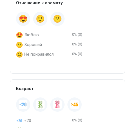
Отношение к аромату
Люблю
0% (0)
Хороший
0% (0)
Не понравился
0% (0)
Возраст
<20
0% (0)