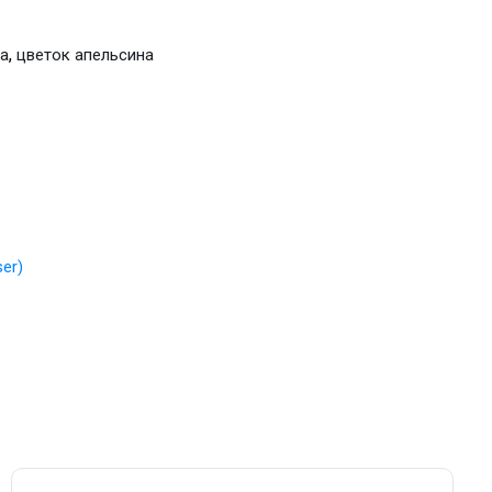
,
а
цветок апельсина
er)