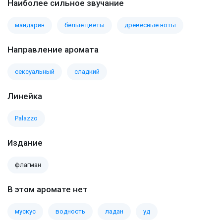
Наиболее сильное звучание
мандарин
белые цветы
древесные ноты
Направление аромата
сексуальный
сладкий
Линейка
Palazzo
Издание
флагман
В этом аромате нет
мускус
водность
ладан
уд