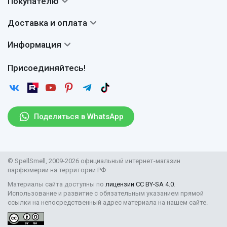
Покупателю
О нас
Система скидок
Доставка и оплата
Авторы
Частые вопросы
Доставка
Сертификаты
Информация
Вопросы и ответы
Оплата
Гарантии
Договор оферты
Отзывы
Присоединяйтесь!
Возврат
Согласие на обработку персональных данных
Новости
Пользовательское соглашение
Статьи
Защита персональных данных
Рассылка
Поделиться в WhatsApp
Правила продажи товаров (Постановление Правительства
РФ № 2463)
Парфюмерия оптом
© SpellSmell, 2009-2026 официальный интернет-магазин
Поставщикам
парфюмерии на территории РФ
Материалы сайта доступны по
лицензии CC BY-SA 4.0
.
Использование и развитие с обязательным указанием прямой
ссылки на непосредственный адрес материала на нашем сайте.