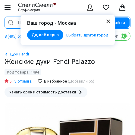
Найти
Поиск
Ваш город - Москва
Да, всё верно
Выбрать другой город
Написать в WhatsApp
8 (495) 668 06 02
Духи Fendi
Женские духи Fendi Palazzo
Код товара:
1494
5
3 отзыва
В избранное
(Добавили 65)
Узнать срок и стоимость доставки