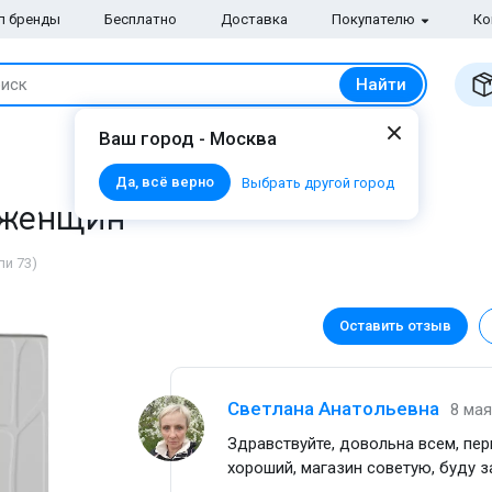
п бренды
Бесплатно
Доставка
Покупателю
Ко
Найти
иск
Ваш город - Москва
Да, всё верно
Выбрать другой город
я женщин
ли 73)
Оставить отзыв
Светлана Анатольевна
8 мая
Здравствуйте, довольна всем, пе
хороший, магазин советую, буду 