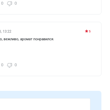
0
0
, 13:22
5
о, вежливо, аромат понравился.
0
0
Парфюмерная вода 4 мл