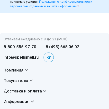
принимаю условия
Положения о конфиденциальности
персональных данных и защите информации
*
Отвечаем ежедневно с 9 до 21 (МСК)
8-800-555-97-70
8 (495) 668 06 02
info@spellsmell.ru
Компания
Контакты
Покупателю
О нас
Система скидок
Доставка и оплата
Авторы
Частые вопросы
Доставка
Сертификаты
Информация
Вопросы и ответы
Оплата
Гарантии