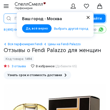
Найти
Поиск
Ваш город - Москва
Да, всё верно
Выбрать другой город
Написать в WhatsApp
8 (495) 668 06 02
Вся парфюмерия Fendi
Цены на Fendi Palazzo
Отзывы о Fendi Palazzo для женщин
Код товара:
1494
5
3 отзыва
В избранное
(Добавили 65)
Узнать срок и стоимость доставки