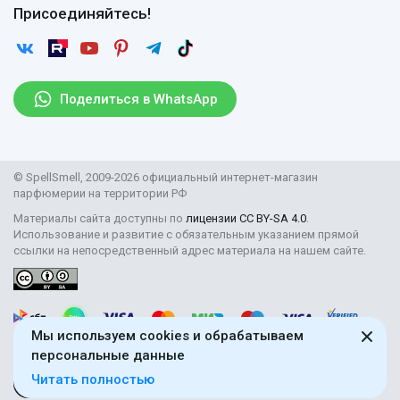
Договор оферты
Отзывы
Присоединяйтесь!
Возврат
Согласие на обработку персональных данных
Новости
Пользовательское соглашение
Статьи
Защита персональных данных
Рассылка
Поделиться в WhatsApp
Правила продажи товаров (Постановление Правительства
РФ № 2463)
Парфюмерия оптом
© SpellSmell, 2009-2026 официальный интернет-магазин
Поставщикам
парфюмерии на территории РФ
Материалы сайта доступны по
лицензии CC BY-SA 4.0
.
Использование и развитие с обязательным указанием прямой
ссылки на непосредственный адрес материала на нашем сайте.
Мы используем cookies и обрабатываем
персональные данные
Читать полностью
18+