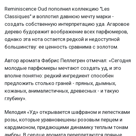
Reminiscence Oud пополнил коллекцию "Les
Classiques" и воплотил давнюю мечту марки -
создать собственную интерпретацию уда. Агаровое
дерево будоражит воображение всех парфюмеров,
однако эта нота остается редкой и недоступной
большинству: ее ценность сравнима с золотом.
Автор аромата Фабрис Пеллегрен отмечал: «Сегодня
молодые парфюмеры мечтают создать уд, и это
вполне понятно: редкий ингредиент способен
предложить столько граней - пряных, дымных,
кожаных, анималистичных, древесных - и такую
глубину».
Мелодия «Уд» открывается шафраном и лепестками
розы, которые уравновешены розовым перцем и
кардамоном, придающими динамику теплым тонам
амбры. В сердце аромата переплетаются пряные