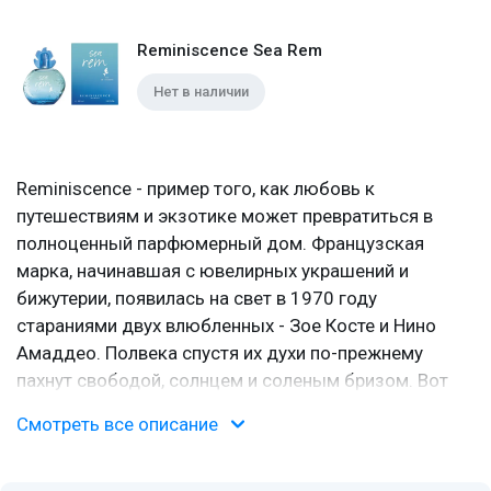
Reminiscence Sea Rem
Нет в наличии
Reminiscence - пример того, как любовь к
путешествиям и экзотике может превратиться в
полноценный парфюмерный дом. Французская
марка, начинавшая с ювелирных украшений и
бижутерии, появилась на свет в 1970 году
стараниями двух влюбленных - Зое Косте и Нино
Амаддео. Полвека спустя их духи по-прежнему
пахнут свободой, солнцем и соленым бризом. Вот
только флаконы стали изящнее.
Смотреть все описание
От браслетов к флаконам