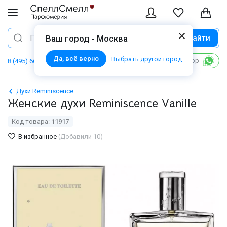
Найти
Поиск
Ваш город - Москва
Да, всё верно
Выбрать другой город
Написать в WhatsApp
8 (495) 668 06 02
Духи Reminiscence
Женские духи Reminiscence Vanille
Код товара:
11917
В избранное
(Добавили 10)