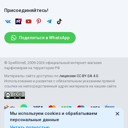
Оплата
Гарантии
Договор оферты
Отзывы
Присоединяйтесь!
Возврат
Согласие на обработку персональных данных
Новости
Пользовательское соглашение
Статьи
Защита персональных данных
Рассылка
Поделиться в WhatsApp
Правила продажи товаров (Постановление Правительства
РФ № 2463)
Парфюмерия оптом
© SpellSmell, 2009-2026 официальный интернет-магазин
Поставщикам
парфюмерии на территории РФ
Материалы сайта доступны по
лицензии CC BY-SA 4.0
.
Использование и развитие с обязательным указанием прямой
ссылки на непосредственный адрес материала на нашем сайте.
Мы используем cookies и обрабатываем
персональные данные
Читать полностью