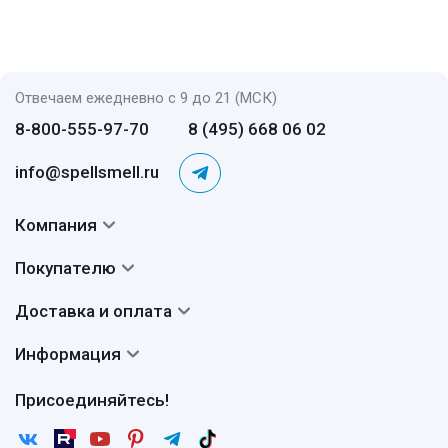
Отвечаем ежедневно с 9 до 21 (МСК)
8-800-555-97-70
8 (495) 668 06 02
info@spellsmell.ru
Компания
Контакты
Покупателю
О нас
Система скидок
Доставка и оплата
Авторы
Частые вопросы
Доставка
Сертификаты
Информация
Вопросы и ответы
Оплата
Гарантии
Договор оферты
Отзывы
Присоединяйтесь!
Возврат
Согласие на обработку персональных данных
Новости