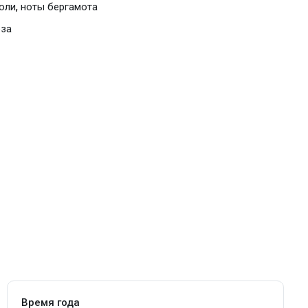
,
оли
ноты бергамота
оза
Время года