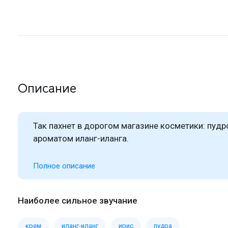
Описание
Так пахнет в дорогом магазине косметики: пуд
ароматом иланг-иланга.
Полное описание
Наиболее сильное звучание
крем
иланг-иланг
ирис
пудра