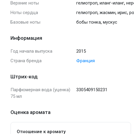
,
,
Верхние ноты
гелиотроп
иланг-иланг
нер
,
,
,
Ноты сердца
гелиотроп
жасмин
ирис
р
,
Базовые ноты
бобы тонка
мускус
Информация
Год начала выпуска
2015
Страна бренда
Франция
Штрих-код
Парфюмерная вода (уценка)
3305409150231
75 мл
Оценка аромата
Отношение к аромату