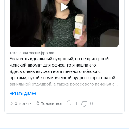
Текстовая расшифровка
Если есть идеальный пудровый, но не приторный
женский аромат для офиса, то я нашла его.
Здесь очень вкусная нота печёного яблока с
орехами, сухой косметической пудры с горьковатой
ванильной отдушкой, а также кокосового печенья с карам
Это очень стойкий, но при этом достаточно
Читать далее
скромный аромат. Он никого не будет отвлекать или
раздражать. Ваши коллеги страдают мигренью или
0
0
Ответить
Поделиться
постоянно проветривают кабинет? Этот парфюм
можно почувствовать, только если близко подойти к
его хозяйке.
У него очень красивый флакон и упаковка, его