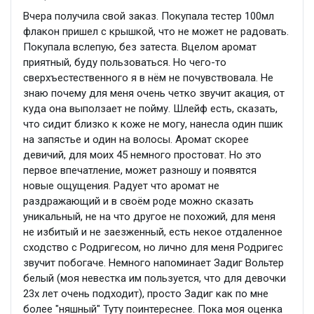
Вчера получила свой заказ. Покупала тестер 100мл
флакон пришел с крышкой, что не может не радовать.
Покупала вслепую, без затеста. Вцелом аромат
приятный, буду пользоваться. Но чего-то
сверхъестественного я в нём не почувствовала. Не
знаю почему для меня очень четко звучит акация, от
куда она выползает не пойму. Шлейф есть, сказать,
что сидит близко к коже не могу, нанесла один пшик
на запястье и один на волосы. Аромат скорее
девичий, для моих 45 немного простоват. Но это
первое впечатление, может разношу и появятся
новые ощущения. Радует что аромат не
раздражающий и в своём роде можно сказать
уникальный, не на что другое не похожий, для меня
не избитый и не заезженный, есть некое отдаленное
сходство с Родригесом, но лично для меня Родригес
звучит побогаче. Немного напоминает Задиг Вольтер
белый (моя невестка им пользуется, что для девочки
23х лет очень подходит), просто Задиг как по мне
более "няшный" Туту поинтереснее. Пока моя оценка