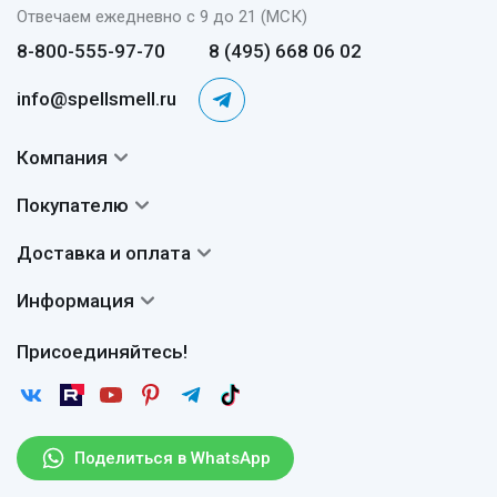
Отвечаем ежедневно с 9 до 21 (МСК)
8-800-555-97-70
8 (495) 668 06 02
info@spellsmell.ru
Компания
Контакты
Покупателю
О нас
Система скидок
Доставка и оплата
Авторы
Частые вопросы
Доставка
Сертификаты
Информация
Вопросы и ответы
Оплата
Гарантии
Договор оферты
Отзывы
Присоединяйтесь!
Возврат
Согласие на обработку персональных данных
Новости
Пользовательское соглашение
Статьи
Защита персональных данных
Рассылка
Поделиться в WhatsApp
Правила продажи товаров (Постановление Правительства