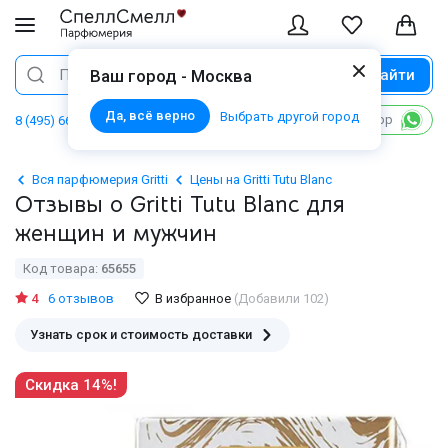
Найти
Поиск
Ваш город - Москва
Да, всё верно
Выбрать другой город
Написать в WhatsApp
8 (495) 668 06 02
Вся парфюмерия Gritti
Цены на Gritti Tutu Blanc
Отзывы о Gritti Tutu Blanc для
женщин и мужчин
Код товара:
65655
4
6 отзывов
В избранное
(Добавили 102)
Узнать срок и стоимость доставки
Скидка 14%!