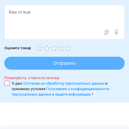
приятно получить в подарок. Он очень нежный и
женственный, уютный и очень милый. А называется
«Tutu Blanc», от итальянского нишевого бренда Gritti.
Оцените товар
Отправить
Пожалуйста, отметьте галочку
Я даю
Согласие на обработку персональных данных
и
принимаю условия
Положения о конфиденциальности
персональных данных и защите информации
*