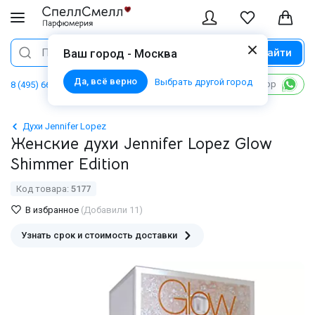
Найти
Поиск
Ваш город - Москва
Да, всё верно
Выбрать другой город
Написать в WhatsApp
8 (495) 668 06 02
Духи Jennifer Lopez
Женские духи Jennifer Lopez Glow
Shimmer Edition
Код товара:
5177
В избранное
(Добавили 11)
Узнать срок и стоимость доставки