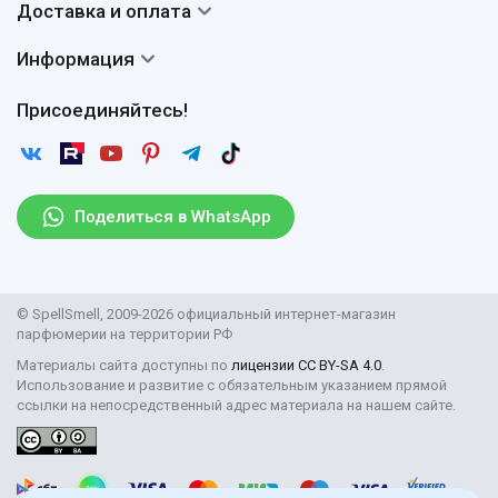
Доставка и оплата
Авторы
Частые вопросы
Доставка
Сертификаты
Информация
Вопросы и ответы
Оплата
Гарантии
Договор оферты
Отзывы
Присоединяйтесь!
Возврат
Согласие на обработку персональных данных
Новости
Пользовательское соглашение
Статьи
Защита персональных данных
Рассылка
Поделиться в WhatsApp
Правила продажи товаров (Постановление Правительства
РФ № 2463)
Парфюмерия оптом
© SpellSmell, 2009-2026 официальный интернет-магазин
Поставщикам
парфюмерии на территории РФ
Материалы сайта доступны по
лицензии CC BY-SA 4.0
.
Использование и развитие с обязательным указанием прямой
ссылки на непосредственный адрес материала на нашем сайте.