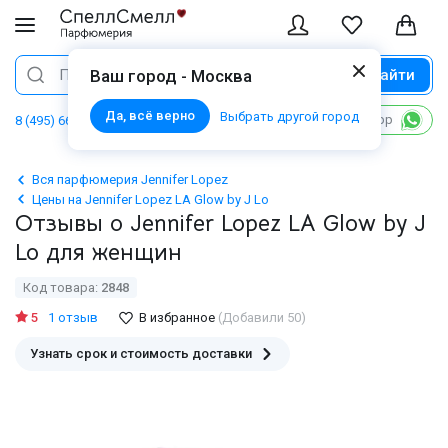
Найти
Поиск
Ваш город - Москва
Да, всё верно
Выбрать другой город
Написать в WhatsApp
8 (495) 668 06 02
Вся парфюмерия Jennifer Lopez
Цены на Jennifer Lopez LA Glow by J Lo
Отзывы о Jennifer Lopez LA Glow by J
Lo для женщин
Код товара:
2848
5
1 отзыв
В избранное
(Добавили 50)
Узнать срок и стоимость доставки