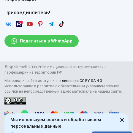
Вопросы и ответы
Оплата
Гарантии
Договор оферты
Отзывы
Присоединяйтесь!
Возврат
Согласие на обработку персональных данных
Новости
Пользовательское соглашение
Статьи
Защита персональных данных
Рассылка
Поделиться в WhatsApp
Правила продажи товаров (Постановление Правительства
РФ № 2463)
Парфюмерия оптом
© SpellSmell, 2009-2026 официальный интернет-магазин
Поставщикам
парфюмерии на территории РФ
Материалы сайта доступны по
лицензии CC BY-SA 4.0
.
Использование и развитие с обязательным указанием прямой
ссылки на непосредственный адрес материала на нашем сайте.
Мы используем cookies и обрабатываем
персональные данные