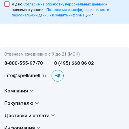
Я даю
Согласие на обработку персональных данных
и
принимаю условия
Положения о конфиденциальности
персональных данных и защите информации
*
Отвечаем ежедневно с 9 до 21 (МСК)
8-800-555-97-70
8 (495) 668 06 02
info@spellsmell.ru
Компания
Контакты
Покупателю
О нас
Система скидок
Доставка и оплата
Авторы
Частые вопросы
Доставка
Сертификаты
Информация