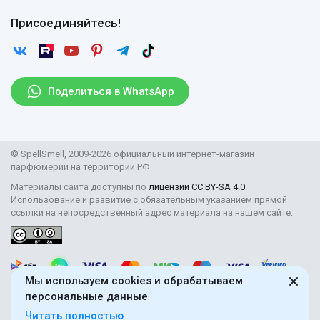
Оплата
Гарантии
Договор оферты
Отзывы
Присоединяйтесь!
Возврат
Согласие на обработку персональных данных
Новости
Пользовательское соглашение
Статьи
Защита персональных данных
Рассылка
Поделиться в WhatsApp
Правила продажи товаров (Постановление Правительства
РФ № 2463)
Парфюмерия оптом
© SpellSmell, 2009-2026 официальный интернет-магазин
Поставщикам
парфюмерии на территории РФ
Материалы сайта доступны по
лицензии CC BY-SA 4.0
.
Использование и развитие с обязательным указанием прямой
ссылки на непосредственный адрес материала на нашем сайте.
Мы используем cookies и обрабатываем
персональные данные
Читать полностью
18+