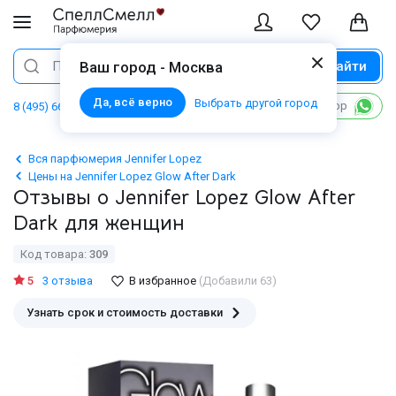
Найти
Поиск
Ваш город - Москва
Да, всё верно
Выбрать другой город
Написать в WhatsApp
8 (495) 668 06 02
Вся парфюмерия Jennifer Lopez
Цены на Jennifer Lopez Glow After Dark
Отзывы о Jennifer Lopez Glow After
Dark для женщин
Код товара:
309
5
3 отзыва
В избранное
(Добавили 63)
Узнать срок и стоимость доставки