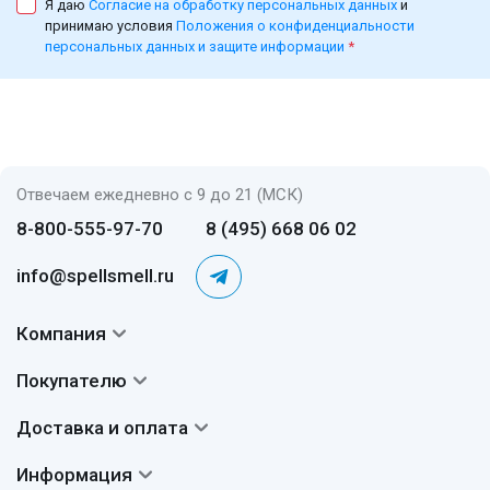
Я даю
Согласие на обработку персональных данных
и
принимаю условия
Положения о конфиденциальности
персональных данных и защите информации
*
Отвечаем ежедневно с 9 до 21 (МСК)
8-800-555-97-70
8 (495) 668 06 02
info@spellsmell.ru
Компания
Контакты
Покупателю
О нас
Система скидок
Доставка и оплата
Авторы
Частые вопросы
Доставка
Сертификаты
Информация
Вопросы и ответы