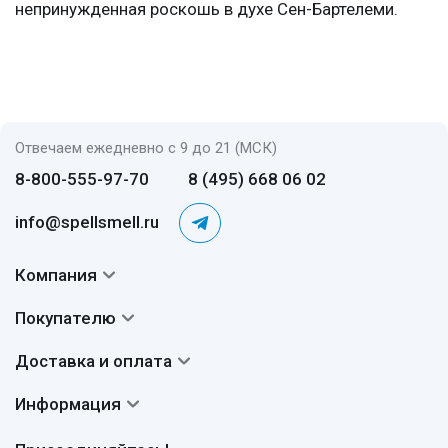
непринужденная роскошь в духе Сен-Бартелеми.
Отвечаем ежедневно с 9 до 21 (МСК)
8-800-555-97-70
8 (495) 668 06 02
info@spellsmell.ru
Компания
Контакты
Покупателю
О нас
Система скидок
Доставка и оплата
Авторы
Частые вопросы
Доставка
Сертификаты
Информация
Вопросы и ответы
Оплата
Гарантии
Договор оферты
Отзывы