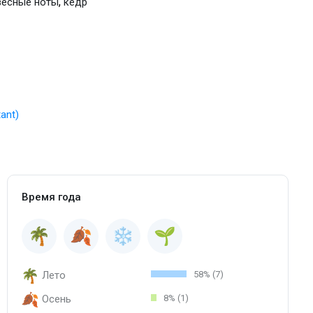
,
весные ноты
кедр
ant)
Время года
Лето
58% (7)
Осень
8% (1)