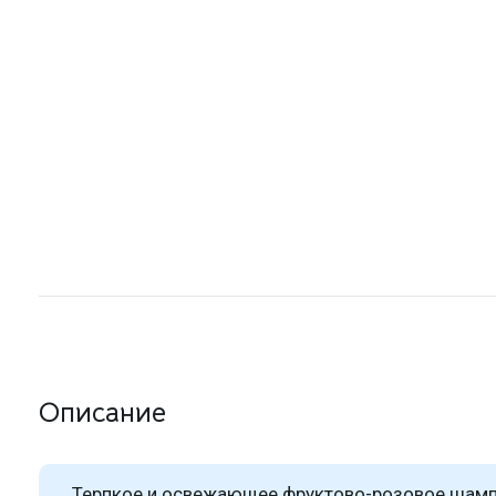
Описание
Терпкое и освежающее фруктово-розовое шамп