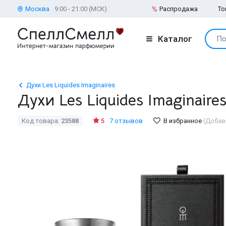
Москва
9:00 - 21:00 (МСК)
Распродажа
То
Каталог
По
Духи Les Liquides Imaginaires
Духи Les Liquides Imaginair
Код товара:
23588
5
7 отзывов
В избранное
(Добав