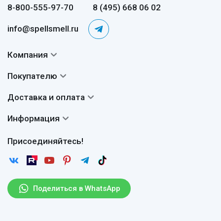
8-800-555-97-70
8 (495) 668 06 02
info@spellsmell.ru
Компания
Контакты
Покупателю
О нас
Система скидок
Доставка и оплата
Авторы
Частые вопросы
Доставка
Сертификаты
Информация
Вопросы и ответы
Оплата
Гарантии
Договор оферты
Отзывы
Присоединяйтесь!
Возврат
Согласие на обработку персональных данных
Новости
Пользовательское соглашение
Статьи
Защита персональных данных
Рассылка
Поделиться в WhatsApp
Правила продажи товаров (Постановление Правительства
РФ № 2463)