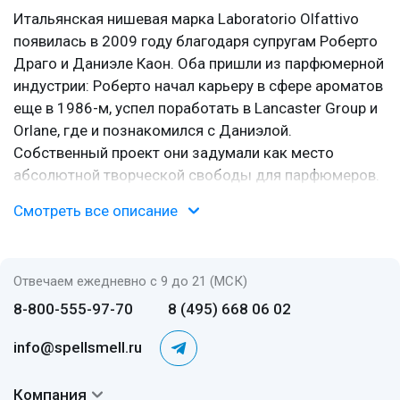
Итальянская нишевая марка Laboratorio Olfattivo
появилась в 2009 году благодаря супругам Роберто
Драго и Даниэле Каон. Оба пришли из парфюмерной
индустрии: Роберто начал карьеру в сфере ароматов
еще в 1986-м, успел поработать в Lancaster Group и
Orlane, где и познакомился с Даниэлой.
Собственный проект они задумали как место
абсолютной творческой свободы для парфюмеров.
Без оглядки на тренды, без жестких брифов. Просто
Смотреть все описание
лаборатория.
Мастера за формулами
Отвечаем ежедневно с 9 до 21 (МСК)
Сила «Лабораторио Олфаттио» - в авторах. Среди
8-800-555-97-70
8 (495) 668 06 02
них такие именитые мастера, как
Жан-Клод Эллена
,
Пьер Гийом
, Энрико Буччелла,
Сесиль Зарокян
и
info@spellsmell.ru
Люсьен Ферреро. Список впечатляет: тут и
Доминик
Ропьон
, и
Лука Маффей
, и
Антуан Лие
. По сути,
Компания