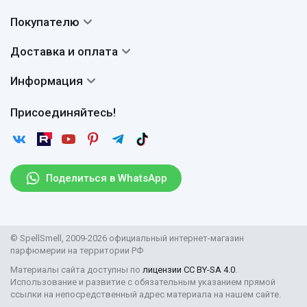
Контакты
Покупателю
О нас
Система скидок
Доставка и оплата
Авторы
Частые вопросы
Доставка
Сертификаты
Информация
Вопросы и ответы
Оплата
Гарантии
Договор оферты
Отзывы
Присоединяйтесь!
Возврат
Согласие на обработку персональных данных
Новости
Пользовательское соглашение
Статьи
Защита персональных данных
Рассылка
Поделиться в WhatsApp
Правила продажи товаров (Постановление Правительства
РФ № 2463)
Парфюмерия оптом
© SpellSmell, 2009-2026 официальный интернет-магазин
Поставщикам
парфюмерии на территории РФ
Материалы сайта доступны по
лицензии CC BY-SA 4.0
.
Использование и развитие с обязательным указанием прямой
ссылки на непосредственный адрес материала на нашем сайте.