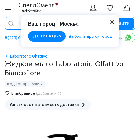
Найти
Поиск
Ваш город - Москва
Да, всё верно
Выбрать другой город
Написать в WhatsApp
8 (495) 668 06 02
Laboratorio Olfattivo
Жидкое мыло Laboratorio Olfattivo
Biancofiore
Код товара:
69092
В избранное
(Добавили 1)
Узнать срок и стоимость доставки