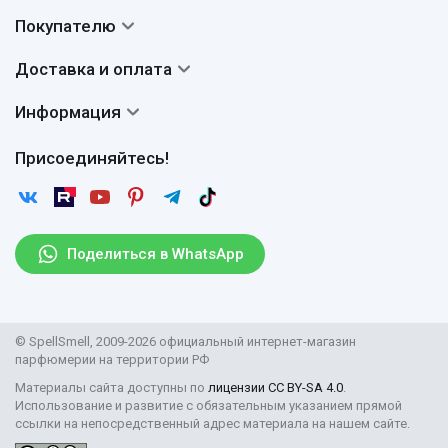
Контакты
Покупателю
О нас
Система скидок
Доставка и оплата
Авторы
Частые вопросы
Доставка
Сертификаты
Информация
Вопросы и ответы
Оплата
Гарантии
Договор оферты
Отзывы
Присоединяйтесь!
Возврат
Согласие на обработку персональных данных
Новости
Пользовательское соглашение
Статьи
Защита персональных данных
Рассылка
Поделиться в WhatsApp
Правила продажи товаров (Постановление Правительства
РФ № 2463)
Парфюмерия оптом
© SpellSmell, 2009-2026 официальный интернет-магазин
Поставщикам
парфюмерии на территории РФ
Материалы сайта доступны по
лицензии CC BY-SA 4.0
.
Использование и развитие с обязательным указанием прямой
ссылки на непосредственный адрес материала на нашем сайте.