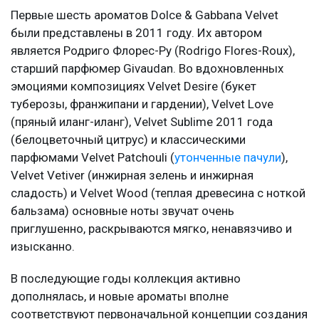
Первые шесть ароматов Dolce & Gabbana Velvet
были представлены в 2011 году. Их автором
является Родриго Флорес-Ру (Rodrigo Flores-Roux),
старший парфюмер Givaudan. Во вдохновленных
эмоциями композициях Velvet Desire (букет
туберозы, франжипани и гардении), Velvet Love
(пряный иланг-иланг), Velvet Sublime 2011 года
(белоцветочный цитрус) и классическими
парфюмами Velvet Patchouli (
утонченные пачули
),
Velvet Vetiver (инжирная зелень и инжирная
сладость) и Velvet Wood (теплая древесина с ноткой
бальзама) основные ноты звучат очень
приглушенно, раскрываются мягко, ненавязчиво и
изысканно.
В последующие годы коллекция активно
дополнялась, и новые ароматы вполне
соответствуют первоначальной концепции создания