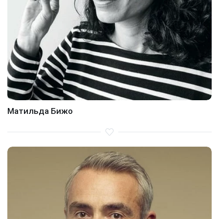
Матильда Бижо