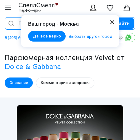
Найти
Поиск
Ваш город - Москва
Да, всё верно
Выбрать другой город
Написать в WhatsApp
8 (495) 668 06 02
Парфюмерная коллекция Velvet от
Dolce & Gabbana
Описание
Комментарии и вопросы