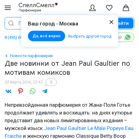
Найти
Поиск
Ваш город - Москва
Да, всё верно
Выбрать другой город
Написать в WhatsApp
8 (495) 668 06 02
Новости парфюмерии
Две новинки от Jean Paul Gaultier по
мотивам комиксов
0
23 марта 2016, 22:47
Непревзойденная парфюмерия от Жана-Поля Готье
продолжает удивлять и восхищать: на днях кутюрье
представит два новых лимитированных издания –
мужской изыск
Jean Paul Gaultier Le Male Popeye Eau
Fraiche
и женскую гармонию Classique Betty Boop