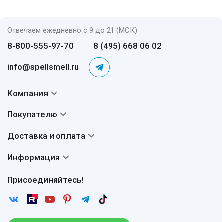
Отвечаем ежедневно с 9 до 21 (МСК)
8-800-555-97-70
8 (495) 668 06 02
info@spellsmell.ru
Компания
Контакты
Покупателю
О нас
Система скидок
Доставка и оплата
Авторы
Частые вопросы
Доставка
Сертификаты
Информация
Вопросы и ответы
Оплата
Гарантии
Договор оферты
Отзывы
Присоединяйтесь!
Возврат
Согласие на обработку персональных данных
Новости
Пользовательское соглашение
Статьи
Защита персональных данных