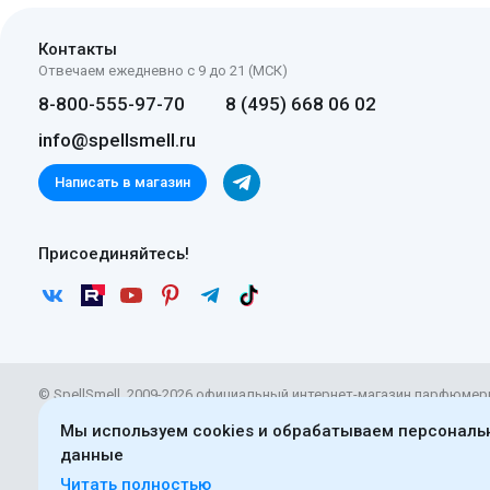
Контакты
Отвечаем ежедневно с 9 до 21 (МСК)
8-800-555-97-70
8 (495) 668 06 02
info@spellsmell.ru
Написать в магазин
Присоединяйтесь!
© SpellSmell, 2009-2026 официальный интернет-магазин парфюмер
Материалы сайта доступны по
лицензии CC BY-SA 4.0
. Использова
Мы используем cookies и обрабатываем персонал
обязательным указанием прямой ссылки на непосредственный ад
данные
нашем сайте.
Читать полностью