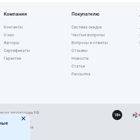
Компания
Покупателю
Контакты
Система скидок
О нас
Частые вопросы
Авторы
Вопросы и ответы
Сертификаты
Отзывы
Гарантии
Новости
Статьи
Рассылка
ии на территории РФ
18+
ние и развитие с
ьные
рес материала на