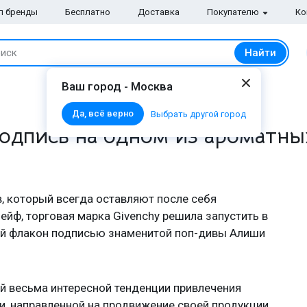
п бренды
Бесплатно
Доставка
Покупателю
Ко
Найти
иск
Ваш город - Москва
Да, всё верно
Выбрать другой город
одпись на одном из ароматны
, который всегда оставляют после себя
ф, торговая марка Givenchy решила запустить в
ой флакон подписью знаменитой поп-дивы Алиши
й весьма интересной тенденции привлечения
и, направленной на продвижение своей продукции.