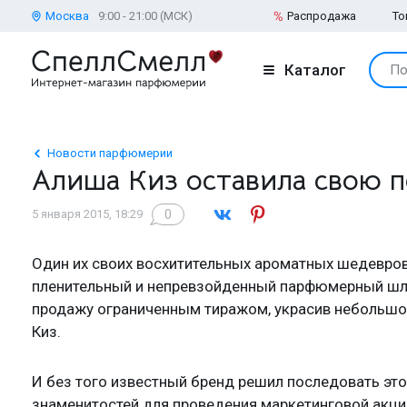
Москва
9:00 - 21:00 (МСК)
Распродажа
То
Каталог
По
Новости парфюмерии
Алиша Киз оставила свою п
0
5 января 2015, 18:29
Один их своих восхитительных ароматных шедевров
пленительный и непревзойденный парфюмерный шлей
продажу ограниченным тиражом, украсив небольш
Киз.
И без того известный бренд решил последовать это
знаменитостей для проведения маркетинговой акци