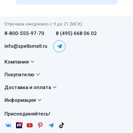
Отвечаем ежедневно с 9 до 21 (МСК)
8-800-555-97-70
8 (495) 668 06 02
info@spellsmell.ru
Компания
Контакты
Покупателю
О нас
Система скидок
Доставка и оплата
Авторы
Частые вопросы
Доставка
Сертификаты
Информация
Вопросы и ответы
Оплата
Гарантии
Договор оферты
Отзывы
Присоединяйтесь!
Возврат
Согласие на обработку персональных данных
Новости
Пользовательское соглашение
Статьи