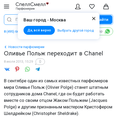
Найти
Поиск
Ваш город - Москва
Да, всё верно
Выбрать другой город
Написать в WhatsApp
8 (495) 668 06 02
Новости парфюмерии
Оливье Польж переходит в Chanel
0
8 июля 2013, 15:29
В сентябре один из самых известных парфюмеров
мира Оливье Польж (Olivier Polge) станет штатным
сотрудников дома Chanel, где он будет работать
вместе со своим отцом Жаком Польжем (Jacques
Polge) и другим признанным мастером Кристофером
Шелдрейком (Christopher Sheldrake).