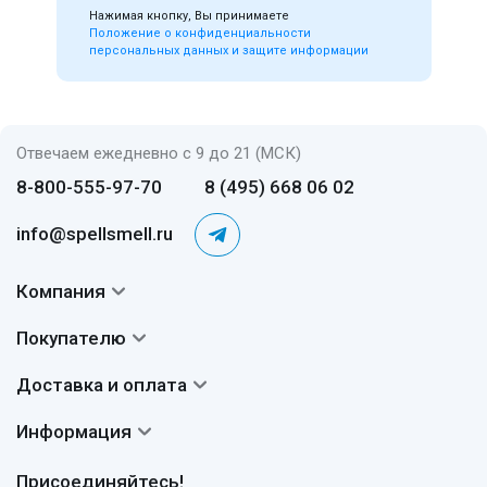
Нажимая кнопку, Вы принимаете
Положение о конфиденциальности
персональных данных и защите информации
Отвечаем ежедневно с 9 до 21 (МСК)
8-800-555-97-70
8 (495) 668 06 02
info@spellsmell.ru
Компания
Контакты
Покупателю
О нас
Система скидок
Доставка и оплата
Авторы
Частые вопросы
Доставка
Сертификаты
Информация
Вопросы и ответы
Оплата
Гарантии
Договор оферты
Отзывы
Присоединяйтесь!