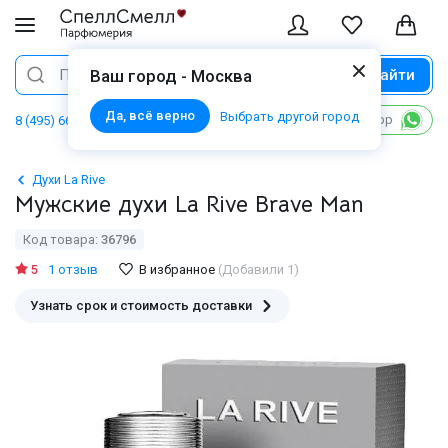
Найти
Поиск
Ваш город - Москва
Да, всё верно
Выбрать другой город
Написать в WhatsApp
8 (495) 668 06 02
Духи La Rive
Мужские духи La Rive Brave Man
Код товара:
36796
5
1 отзыв
В избранное
(Добавили 1)
Узнать срок и стоимость доставки