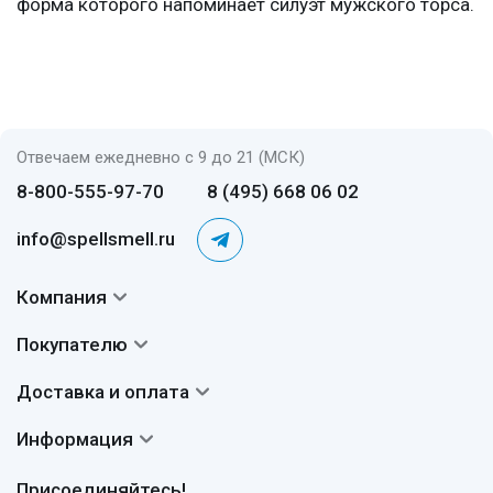
форма которого напоминает силуэт мужского торса.
Отвечаем ежедневно с 9 до 21 (МСК)
8-800-555-97-70
8 (495) 668 06 02
info@spellsmell.ru
Компания
Контакты
Покупателю
О нас
Система скидок
Доставка и оплата
Авторы
Частые вопросы
Доставка
Сертификаты
Информация
Вопросы и ответы
Оплата
Гарантии
Договор оферты
Отзывы
Присоединяйтесь!