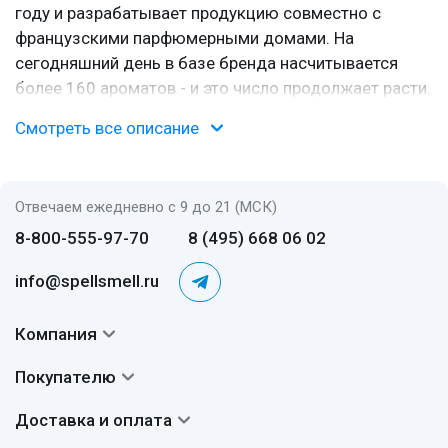
году и разрабатывает продукцию совместно с
французскими парфюмерными домами. На
сегодняшний день в базе бренда насчитывается
более 160 ароматов - и это число продолжает расти.
Название по-русски пишут и «Ла Рив», и «Ла Риве» -
Смотреть все описание
оба варианта прижились.
Французские рецепты, польский характер
Отвечаем ежедневно с 9 до 21 (МСК)
Что отличает «Ла Рив» от многих марок в своей
8-800-555-97-70
8 (495) 668 06 02
ценовой категории? Парфюмерные композиции
создаются в коллаборации с известными
info@spellsmell.ru
французскими компаниями, при этом соблюдается
полное время мацерации. Проще говоря, ароматы не
Компания
выпускают в спешке - им дают вызреть.
Контакты
Собственная современная фабрика оснащена
Покупателю
О нас
оборудованием, соответствующим европейским
Система скидок
Доставка и оплата
стандартам. Колпачки и флаконы производятся по
Авторы
Частые вопросы