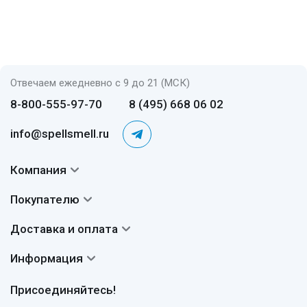
Отвечаем ежедневно с 9 до 21 (МСК)
8-800-555-97-70
8 (495) 668 06 02
info@spellsmell.ru
Компания
Контакты
Покупателю
О нас
Система скидок
Доставка и оплата
Авторы
Частые вопросы
Доставка
Сертификаты
Информация
Вопросы и ответы
Оплата
Гарантии
Договор оферты
Отзывы
Присоединяйтесь!
Возврат
Согласие на обработку персональных данных
Новости