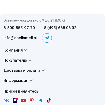
Отвечаем ежедневно с 9 до 21 (МСК)
8-800-555-97-70
8 (495) 668 06 02
info@spellsmell.ru
Компания
Контакты
Покупателю
О нас
Система скидок
Доставка и оплата
Авторы
Частые вопросы
Доставка
Сертификаты
Информация
Вопросы и ответы
Оплата
Гарантии
Договор оферты
Отзывы
Присоединяйтесь!
Возврат
Согласие на обработку персональных данных
Новости
Пользовательское соглашение
Статьи